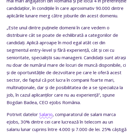
mai mari angajatori din România și pe locul 4 în preferințele
candidaților, în condițiile în care aproximativ 90.000 dintre
aplicările lunare merg către joburile din acest domeniu.
„Este unul dintre puținele domenii în care vedem o
distribuire cât se poate de echilibrată a categoriilor de
candidați. Aplică aproape în mod egal atât cei din
segmentul entry-level și fără experiență, cât și cei cu
senioritate, specialiștii sau managerii. Candidații sunt atrași
nu doar de numărul mare de locuri de muncă disponibile, ci
și de oportunitățile de dezvoltare pe care le oferă acest
sector, de faptul că pot lucra în companii foarte mari,
multinaționale, dar și de posibilitatea de a se specializa la
job, în cazul aplicanților care nu au experiență”, spune
Bogdan Badea, CEO eJobs România.
Potrivit datelor
Salario
, comparatorul de salarii marca
eJobs, 30% dintre cei care lucrează în telecom au un
salariu lunar cuprins între 4.000 și 7.000 de lei. 25% câștigă