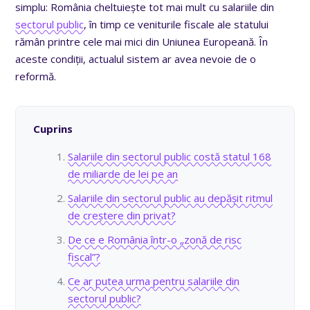
simplu: România cheltuiește tot mai mult cu salariile din
sectorul public
, în timp ce veniturile fiscale ale statului
rămân printre cele mai mici din Uniunea Europeană. În
aceste condiții, actualul sistem ar avea nevoie de o
reformă.
Cuprins
Salariile din sectorul public costă statul 168
de miliarde de lei pe an
Salariile din sectorul public au depășit ritmul
de creștere din privat?
De ce e România într-o „zonă de risc
fiscal”?
Ce ar putea urma pentru salariile din
sectorul public?