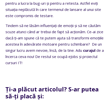
pentru a lucra la bug-uri și pentru a retesta. Astfel eviți
situația neplăcută în care termenul de lansare al unui site
este compromis de testare.
Tindem să ne lăsăm influențați de emoții și să ne căutăm
scuze atunci când ar trebui de fapt să acționăm. Ce-ai zice
dacă ți-am spune că te putem ajuta să transformi emoțiile
acestea în adevărate motoare pentru schimbare? De un
singur lucru avem nevoie, însă, de la tine. Adu
curajul
de a
încerca ceva nou! De restul se ocupă eJobs și proiectul
cursuri IT!
Ți-a plăcut articolul? S-ar putea
să-ți placă și: