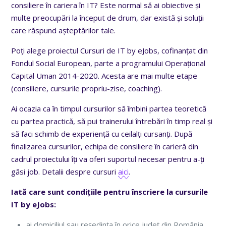
consiliere în cariera în IT? Este normal să ai obiective și
multe preocupări la început de drum, dar există și soluții
care răspund așteptărilor tale.
Poți alege proiectul Cursuri de IT by eJobs, cofinanțat din
Fondul Social European, parte a programului Operațional
Capital Uman 2014-2020. Acesta are mai multe etape
(consiliere, cursurile propriu-zise, coaching).
Ai ocazia ca în timpul cursurilor să îmbini partea teoretică
cu partea practică, să pui trainerului întrebări în timp real și
să faci schimb de experiență cu ceilalți cursanți. După
finalizarea cursurilor, echipa de consiliere în carieră din
cadrul proiectului îți va oferi suportul necesar pentru a-ți
găsi job. Detalii despre cursuri
aici
.
Iată care sunt condițiile pentru înscriere la cursurile
IT by eJobs:
ai domiciliul sau reședința în orice județ din România