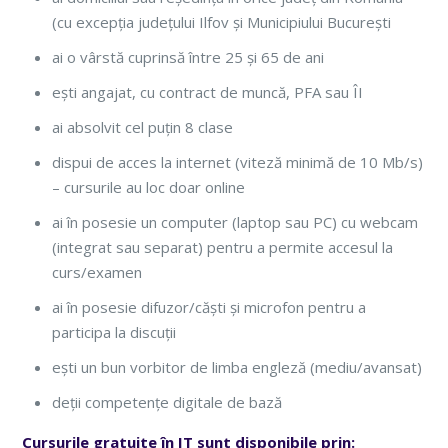
(cu excepția județului Ilfov și Municipiului București
ai o vârstă cuprinsă între 25 și 65 de ani
ești angajat, cu contract de muncă, PFA sau ÎI
ai absolvit cel puțin 8 clase
dispui de acces la internet (viteză minimă de 10 Mb/s)
– cursurile au loc doar online
ai în posesie un computer (laptop sau PC) cu webcam
(integrat sau separat) pentru a permite accesul la
curs/examen
ai în posesie difuzor/căști și microfon pentru a
participa la discuții
ești un bun vorbitor de limba engleză (mediu/avansat)
deții competențe digitale de bază
Cursurile gratuite în IT sunt disponibile prin: