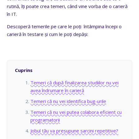
rutină, îți poate crea temeri,
când vine vorba de o carieră
în IT.
Descoperă temerile pe care le poți întâmpina începi o
carieră în testare și cum le poți depăși:
Cuprins
Temeri că după finalizarea studiilor nu vei
avea îndrumare în carieră
Temeri că nu vei identifica bug-urile
Temeri că nu vei putea colabora eficient cu
programatorii
Jobul tău va presupune sarcini repetitive?