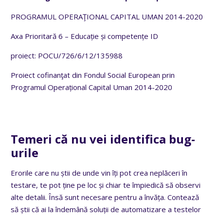
PROGRAMUL OPERAŢIONAL CAPITAL UMAN 2014-2020
Axa Prioritară 6 – Educație și competențe ID
proiect: POCU/726/6/12/135988
Proiect cofinanţat din Fondul Social European prin
Programul Operațional Capital Uman 2014-2020
Temeri că nu vei identifica bug-
urile
Erorile care nu știi de unde vin îți pot crea neplăceri în
testare, te pot ține pe loc și chiar te împiedică să observi
alte detalii. Însă sunt necesare pentru a învăța. Contează
să știi că ai la îndemână soluții de automatizare a testelor