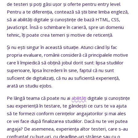
de testeri și poți găsi ușor și oferte pentru entry level.
Pentru a te diferenția, contează să știi bine limba engleză,
să ai abilități digitale și cunoștințe de bază HTML, CSS,
JavaScript. Însă o schimbare în carieră, spre un domeniu
tehnic, îți poate crea temeri și motive de reticență.
Și nu ești singur în această situație. Atunci când își fac
propria evaluare, românii consideră că principalele motive
care îi împiedică să obțină jobul dorit sunt: lipsa studiilor
superioare, lipsa încrederii în sine, faptul că nu sunt
suficient de digitalizați, că nu au suficientă experiență,
arată un studiu eJobs.
Pe lângă teama că poate nu ai
abilități
digitale și cunoștințe
sau experiență în testare, te gândești ce curs te va ajuta
să te formezi conform cerințelor angajatorilor și mai ales
ce vei face după finalizarea studiilor. Dacă nu te vei putea
angaja? De asemenea, experiența altor testeri, care s-au
confruntat cu bug-uri, cu deadline-uri strânse sau cu o