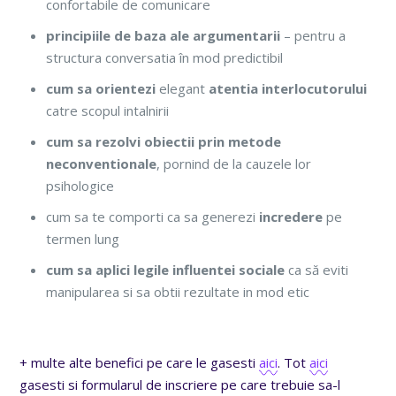
confortabile de comunicare
principiile de baza ale argumentarii
– pentru a
structura conversatia în mod predictibil
cum sa orientezi
elegant
atentia interlocutorului
catre scopul intalnirii
cum sa rezolvi obiectii prin metode
neconventionale
, pornind de la cauzele lor
psihologice
cum sa te comporti ca sa generezi
incredere
pe
termen lung
cum sa aplici legile influentei sociale
ca să eviti
manipularea si sa obtii rezultate in mod etic
+ multe alte benefici pe care le gasesti
aici
. Tot
aici
gasesti si formularul de inscriere pe care trebuie sa-l