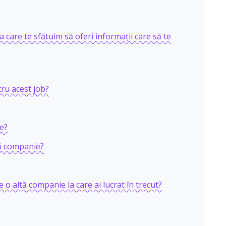
la care te sfătuim să oferi informații care să te
tru acest job?
e?
tă companie?
e o altă companie la care ai lucrat în trecut?