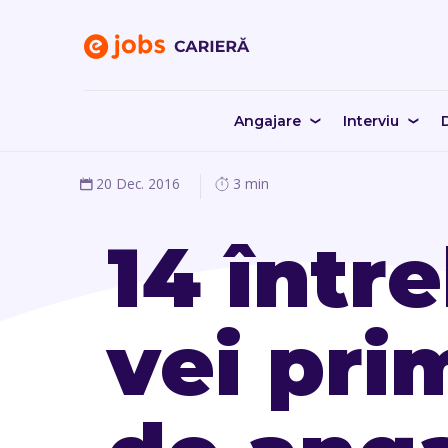
Angajare
Interviu
D
20 Dec. 2016
3 min
14 între
vei pri