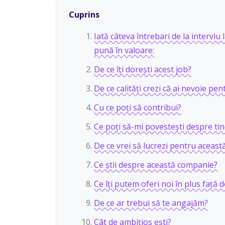
Cuprins
Iată câteva întrebari de la interviu 
pună în valoare:
De ce îți dorești acest job?
De ce calități crezi că ai nevoie pen
Cu ce poți să contribui?
Ce poți să-mi povestești despre tin
De ce vrei să lucrezi pentru aceas
Ce știi despre această companie?
Ce îți putem oferi noi în plus față d
De ce ar trebui să te angajăm?
Cât de ambițios ești?