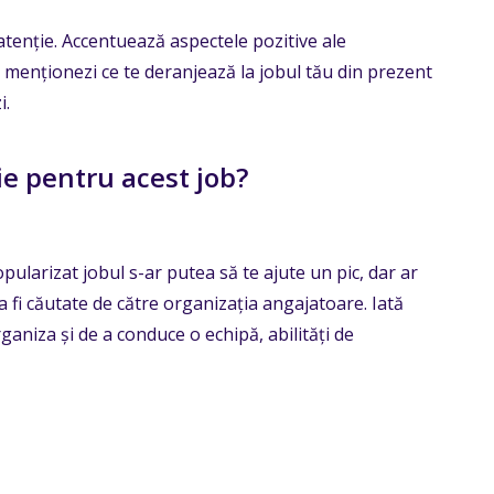
atenție. Accentuează aspectele pozitive ale
ă menționezi ce te deranjează la jobul tău din prezent
i.
oie pentru acest job?
larizat jobul s-ar putea să te ajute un pic, dar ar
tea fi căutate de către organizația angajatoare. Iată
ganiza și de a conduce o echipă, abilități de