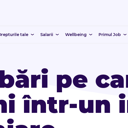
repturile tale
Salarii
Wellbeing
Primul Job
bări pe ca
mi într-un 