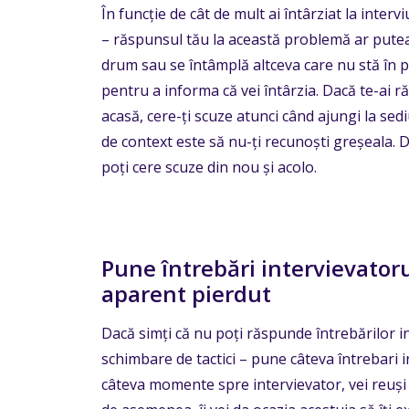
În funcție de cât de mult ai întârziat la interv
– răspunsul tău la această problemă ar putea f
drum sau se întâmplă altceva care nu stă în pu
pentru a informa că vei întârzia. Dacă te-ai r
acasă, cere-ți scuze atunci când ajungi la sediu
de context este să nu-ți recunoști greșeala. 
poți cere scuze din nou și acolo.
Pune întrebări intervievatoru
aparent pierdut
Dacă simți că nu poți răspunde întrebărilor i
schimbare de tactici – pune câteva întrebari i
câteva momente spre intervievator, vei reuși s