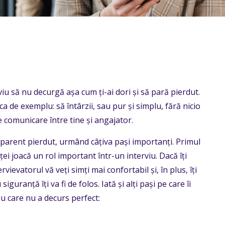
iu să nu decurgă așa cum ți-ai dori și să pară pierdut.
, ca de exemplu: să întârzii, sau pur și simplu, fără nicio
de comunicare între tine și angajator.
 aparent pierdut, urmând câțiva pași importanți. Primul
ei joacă un rol important într-un interviu. Dacă îți
ervievatorul vă veți simți mai confortabil și, în plus, îți
iguranță îți va fi de folos. Iată și alți pași pe care îi
iu care nu a decurs perfect: