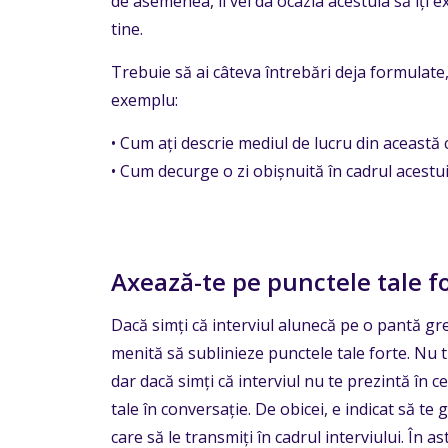
de asemenea, îi vei da ocazia acestuia să îți e
tine.
Trebuie să ai câteva întrebări deja formulate, 
exemplu:
• Cum ați descrie mediul de lucru din aceast
• Cum decurge o zi obișnuită în cadrul acest
Axează-te pe punctele tale f
Dacă simți că interviul alunecă pe o pantă greș
menită să sublinieze punctele tale forte. Nu tr
dar dacă simți că interviul nu te prezintă în 
tale în conversație. De obicei, e indicat să te
care să le transmiți în cadrul interviului. În a