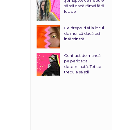
Șomaj: tot ce trebuie
să știi dacă rămâi fără
loc de
Ce drepturi ai la locul
de muncă dacă ești
însărcinată
Contract de muncă
pe perioadă
determinată. Tot ce
trebuie să știi