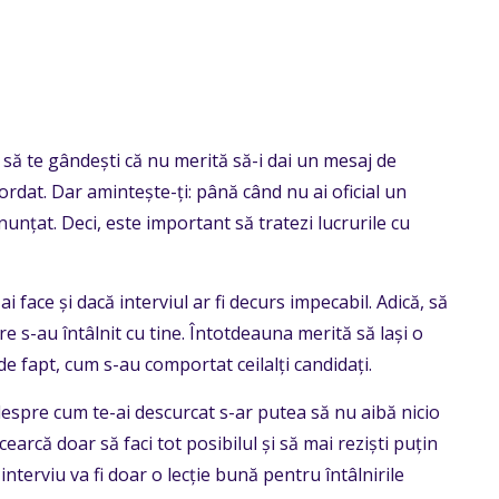
să te gândești că nu merită să-i dai un mesaj de
rdat. Dar amintește-ți: până când nu ai oficial un
unțat. Deci, este important să tratezi lucrurile cu
i face și dacă interviul ar fi decurs impecabil. Adică, să
e s-au întâlnit cu tine. Întotdeauna merită să lași o
e fapt, cum s-au comportat ceilalți candidați.
 despre cum te-ai descurcat s-ar putea să nu aibă nicio
arcă doar să faci tot posibilul și să mai reziști puțin
interviu va fi doar o lecție bună pentru întâlnirile