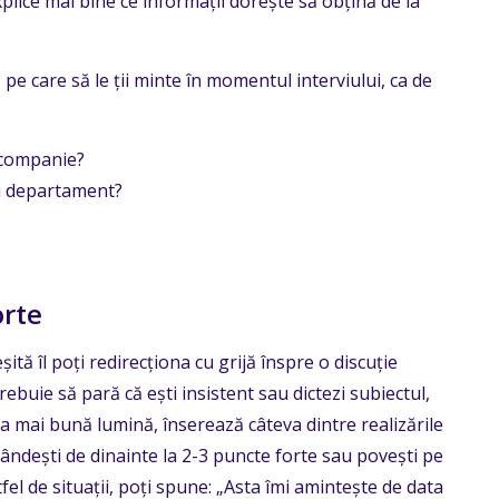
xplice mai bine ce informații dorește să obțină de la
pe care să le ții minte în momentul interviului, ca de
ă companie?
ui departament?
orte
ită îl poți redirecționa cu grijă înspre o discuție
ebuie să pară că ești insistent sau dictezi subiectul,
cea mai bună lumină, înserează câteva dintre realizările
 gândești de dinainte la 2-3 puncte forte sau povești pe
stfel de situații, poți spune: „Asta îmi amintește de data