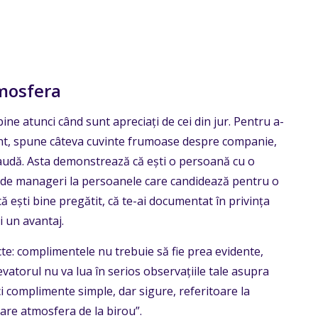
mosfera
bine atunci când sunt apreciați de cei din jur. Pentru a-
ent, spune câteva cuvinte frumoase despre companie,
 audă. Asta demonstrează că ești o persoană cu o
tă de manageri la persoanele care candidează pentru o
ă ești bine pregătit, că te-ai documentat în privința
i un avantaj.
cte: complimentele nu trebuie să fie prea evidente,
atorul nu va lua în serios observațiile tale asupra
ci complimente simple, dar sigure, referitoare la
are atmosfera de la birou”.