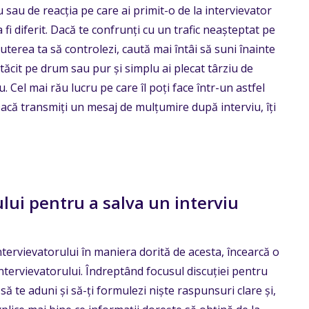
iu sau de reacția pe care ai primit-o de la intervievator
i diferit. Dacă te confrunți cu un trafic neașteptat pe
terea ta să controlezi, caută mai întâi să suni înainte
ătăcit pe drum sau pur și simplu ai plecat târziu de
. Cel mai rău lucru pe care îl poți face într-un astfel
Dacă transmiți un mesaj de mulțumire după interviu, îți
lui pentru a salva un interviu
ntervievatorului în maniera dorită de acesta, încearcă o
ntervievatorului. Îndreptând focusul discuției pentru
ă te aduni și să-ți formulezi niște raspunsuri clare și,