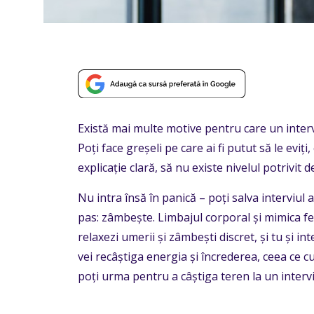
Există mai multe motive pentru care un interv
Poți face greșeli pe care ai fi putut să le eviți
explicație clară, să nu existe nivelul potrivit 
Nu intra însă în panică – poți salva interviul
pas: zâmbește. Limbajul corporal și mimica feț
relaxezi umerii și zâmbești discret, și tu și int
vei recâștiga energia și încrederea, ceea ce cu s
poți urma pentru a câștiga teren la un interv