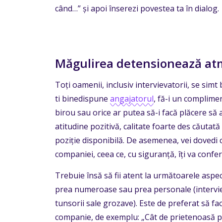
când…” și apoi înserezi povestea ta în dialog.
Măgulirea detensionează at
Toți oamenii, inclusiv intervievatorii, se simt 
ti binedispune
angajatorul
, fă-i un complim
birou sau orice ar putea să-i facă plăcere să
atitudine pozitivă, calitate foarte des căuta
poziție disponibilă. De asemenea, vei dovedi c
companiei, ceea ce, cu siguranță, îți va confer
Trebuie însă să fii atent la următoarele aspe
prea numeroase sau prea personale (interviev
tunsorii sale grozave). Este de preferat să fa
companie, de exemplu: „Cât de prietenoasă p