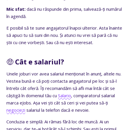
Mic sfat:
dacă nu răspunde din prima, salvează-ți numărul
în agendă.
E posibil să te sune angajatorul înapoi ulterior. Asta înainte
să apuci tu să suni din nou. Și atunci nu vrei să pară că nu
știi cu cine vorbești. Sau că nu ești interesat.
🤑
Cât e salariul?
Unele joburi vor avea salariul menționat în anunț, altele nu.
Vestea bună e că poți contacta angajatorul pe loc și să-l
întrebi cât oferă. Îți recomandăm să afli mai întâi cât se
câștigă în domeniul tău cu
Salario
, comparatorul salarial
marca eJobs. Așa vei ști cât să ceri și vei putea să-ți
negociezi
salariul la telefon dacă e nevoie.
Concluzia e simplă: Ai rămas fără loc de muncă. Ai un
serviciu, dar te-ai hotărât să-l schimbi. Sau ești la primul