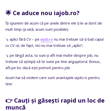
🌟 Ce aduce nou iajob.ro?
Îți spunem de acum că pe unele dintre ele ți le-ai dorit de
mult timp (și iată, acum sunt posibile):
↘️
aplici fără CV – pe
iajob.ro
nu mai trebuie să-ți bați capul
cu CV-ul, de fapt, nici nu mai trebuie să „aplici”;
↘️
pe lângă asta, tu suni și afli mai multe despre job, nu
trebuie să aștepți să te sune pe tine angajatorul. Bonus,
afli pe loc dacă ești potrivit pentru job.
Acum hai să vedem care sunt avantajele iajob.ro pentru
tine:
👉 Cauți și găsești rapid un loc de
muncă