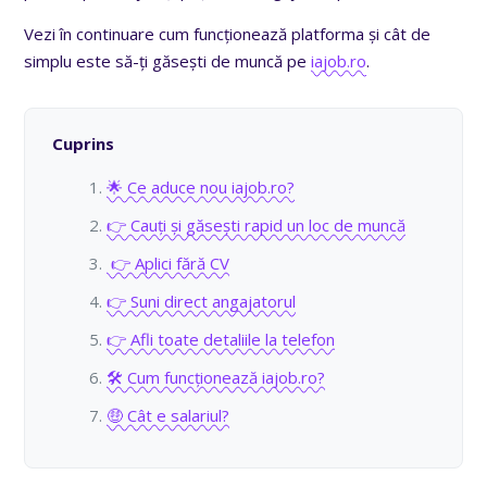
Vezi în continuare cum funcționează platforma și cât de
simplu este să-ți găsești de muncă pe
iajob.ro
.
Cuprins
🌟 Ce aduce nou iajob.ro?
👉 Cauți și găsești rapid un loc de muncă
👉 Aplici fără CV
👉 Suni direct angajatorul
👉 Afli toate detaliile la telefon
🛠️ Cum funcționează iajob.ro?
🤑 Cât e salariul?