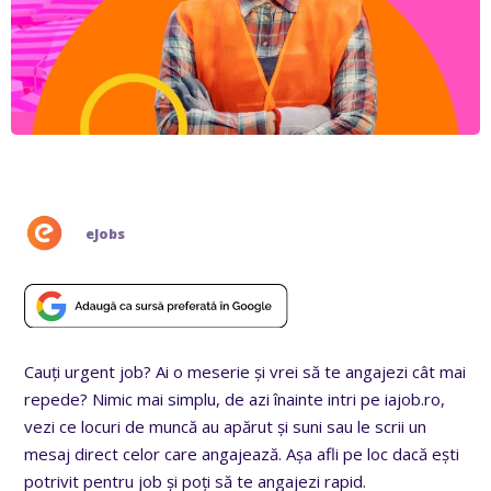
eJobs
Cauți urgent job? Ai o meserie și vrei să te angajezi cât mai
repede? Nimic mai simplu, de azi înainte intri pe iajob.ro,
vezi ce locuri de muncă au apărut și suni sau le scrii un
mesaj direct celor care angajează. Așa afli pe loc dacă ești
potrivit pentru job și poți să te angajezi rapid.