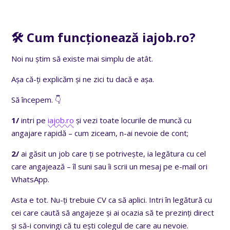
🛠️ Cum funcționează iajob.ro?
Noi nu știm să existe mai simplu de atât.
Așa că-ți explicăm și ne zici tu dacă e așa.
Să începem. 👇
1/
intri pe
iajob.ro
și vezi toate locurile de muncă cu
angajare rapidă – cum ziceam, n-ai nevoie de cont;
2/
ai găsit un job care ți se potrivește, ia legătura cu cel
care angajează – îl suni sau îi scrii un mesaj pe e-mail ori
WhatsApp.
Asta e tot. Nu-ți trebuie CV ca să aplici. Intri în legătură cu
cei care caută să angajeze și ai ocazia să te prezinți direct
și să-i convingi că tu ești colegul de care au nevoie.