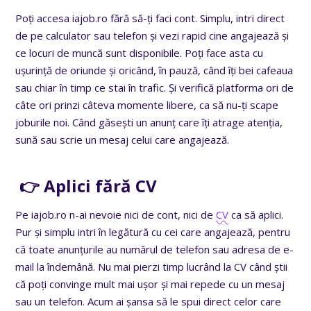
Poți accesa iajob.ro fără să-ți faci cont. Simplu, intri direct
de pe calculator sau telefon și vezi rapid cine angajează și
ce locuri de muncă sunt disponibile. Poți face asta cu
ușurință de oriunde și oricând, în pauză, când îți bei cafeaua
sau chiar în timp ce stai în trafic. Și verifică platforma ori de
câte ori prinzi câteva momente libere, ca să nu-ți scape
joburile noi. Când găsești un anunț care îți atrage atenția,
sună sau scrie un mesaj celui care angajează.
👉 Aplici fără CV
Pe iajob.ro n-ai nevoie nici de cont, nici de
CV
ca să aplici.
Pur și simplu intri în legătură cu cei care angajează, pentru
că toate anunțurile au numărul de telefon sau adresa de e-
mail la îndemână. Nu mai pierzi timp lucrând la CV când știi
că poți convinge mult mai ușor și mai repede cu un mesaj
sau un telefon. Acum ai șansa să le spui direct celor care