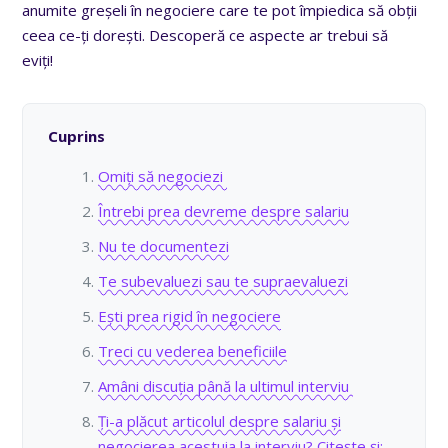
anumite greșeli în negociere care te pot împiedica să obții
ceea ce-ți dorești. Descoperă ce aspecte ar trebui să
eviți!
Cuprins
Omiți să negociezi
Întrebi prea devreme despre salariu
Nu te documentezi
Te subevaluezi sau te supraevaluezi
Ești prea rigid în negociere
Treci cu vederea beneficiile
Amâni discuția până la ultimul interviu
Ți-a plăcut articolul despre salariu și
negocierea acestuia la interviu? Citește și: