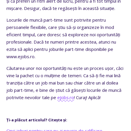
și că preferi un ritm alert de lucru, pentru a fi tot timpul în
mișcare. Desigur, dacă te regăsești în această situație.
Locurile de muncă part-time sunt potrivite pentru
persoanele flexibile, care știu să-și organizeze în mod
eficient timpul, care doresc să exploreze noi oportunități
profesionale. Dacă te numeri printre acestea, atunci nu
ezita să aplici pentru joburile part-time disponibile pe
www.ejobs.ro.
Căutarea unor noi oportunități nu este un proces ușor, căci
vine la pachet cu o mulțime de temeri. Ca să-ți fie mai lină
tranziția către un job mai bun sau chiar către un al doilea
job part-time, e bine de știut că găsești locurile de muncă
potrivite nevoilor tale pe
eJobs.ro
!
Curaj! Aplică!
Ți-a plăcut articolul? Citește și:
Cinci joburi pentru care nu ai nevoie de calificare