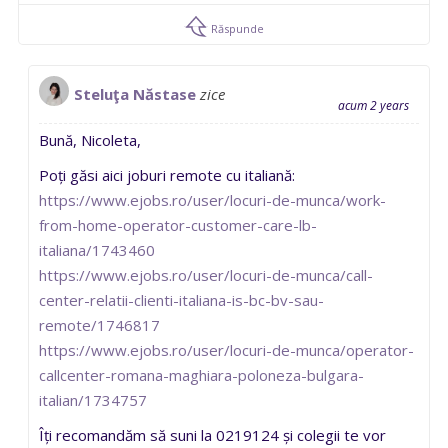
Răspunde
Steluţa Năstase
zice
acum 2 years
Bună, Nicoleta,
Poți găsi aici joburi remote cu italiană:
https://www.ejobs.ro/user/locuri-de-munca/work-
from-home-operator-customer-care-lb-
italiana/1743460
https://www.ejobs.ro/user/locuri-de-munca/call-
center-relatii-clienti-italiana-is-bc-bv-sau-
remote/1746817
https://www.ejobs.ro/user/locuri-de-munca/operator-
callcenter-romana-maghiara-poloneza-bulgara-
italian/1734757
Îți recomandăm să suni la 0219124 și colegii te vor