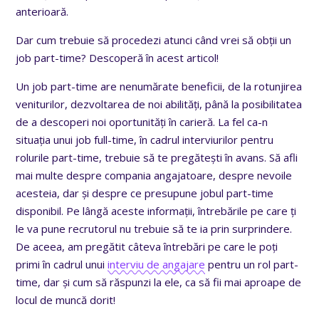
anterioară.
Dar cum trebuie să procedezi atunci când vrei să obții un
job part-time? Descoperă în acest articol!
Un job part-time are nenumărate beneficii, de la rotunjirea
veniturilor, dezvoltarea de noi abilități, până la posibilitatea
de a descoperi noi oportunități în carieră. La fel ca-n
situația unui job full-time, în cadrul interviurilor pentru
rolurile part-time, trebuie să te pregătești în avans. Să afli
mai multe despre compania angajatoare, despre nevoile
acesteia, dar și despre ce presupune jobul part-time
disponibil. Pe lângă aceste informații, întrebările pe care ți
le va pune recrutorul nu trebuie să te ia prin surprindere.
De aceea, am pregătit câteva întrebări pe care le poți
primi în cadrul unui
interviu de angajare
pentru un rol part-
time, dar și cum să răspunzi la ele, ca să fii mai aproape de
locul de muncă dorit!