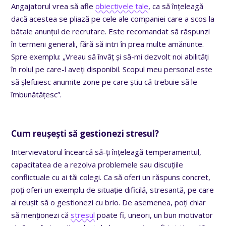
Angajatorul vrea să afle
obiectivele tale
, ca să înțeleagă
dacă acestea se pliază pe cele ale companiei care a scos la
bătaie anunțul de recrutare. Este recomandat să răspunzi
în termeni generali, fără să intri în prea multe amănunte.
Spre exemplu: „Vreau să învăț și să-mi dezvolt noi abilități
în rolul pe care-l aveți disponibil. Scopul meu personal este
să șlefuiesc anumite zone pe care știu că trebuie să le
îmbunătățesc”.
Cum reușești să gestionezi stresul?
Intervievatorul încearcă să-ți înțeleagă temperamentul,
capacitatea de a rezolva problemele sau discuțiile
conflictuale cu ai tăi colegi. Ca să oferi un răspuns concret,
poți oferi un exemplu de situație dificilă, stresantă, pe care
ai reușit să o gestionezi cu brio. De asemenea, poți chiar
să menționezi că
stresul
poate fi, uneori, un bun motivator