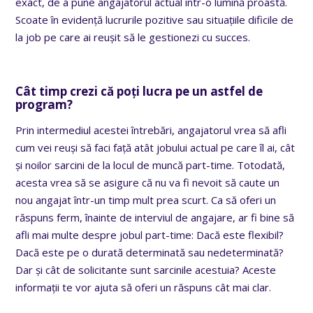
exact, de a pune angajatorul actual într-o lumină proastă.
Scoate în evidență lucrurile pozitive sau situațiile dificile de
la job pe care ai reușit să le gestionezi cu succes.
Cât timp crezi că poți lucra pe un astfel de
program?
Prin intermediul acestei întrebări, angajatorul vrea să afli
cum vei reuși să faci față atât jobului actual pe care îl ai, cât
și noilor sarcini de la locul de muncă part-time. Totodată,
acesta vrea să se asigure că nu va fi nevoit să caute un
nou angajat într-un timp mult prea scurt. Ca să oferi un
răspuns ferm, înainte de interviul de angajare, ar fi bine să
afli mai multe despre jobul part-time: Dacă este flexibil?
Dacă este pe o durată determinată sau nedeterminată?
Dar și cât de solicitante sunt sarcinile acestuia? Aceste
informații te vor ajuta să oferi un răspuns cât mai clar.