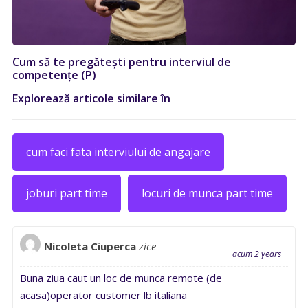
Cum să te pregătești pentru interviul de
competențe (P)
Explorează articole similare în
cum faci fata interviului de angajare
joburi part time
locuri de munca part time
Nicoleta Ciuperca
zice
acum 2 years
Buna ziua caut un loc de munca remote (de
acasa)operator customer lb italiana