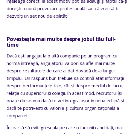
înțeleagă corect, la acest motiv poți să adaugi și faptul că-ți
dorești o nouă provocare profesională sau că vrei să-ți
dezvolți un set nou de abilități.
Povestește mai multe despre jobul tău full-
time
Dacă ești angajat la o altă companie pe un program cu
normă întreagă, angajatorul va dori să afle mai multe
despre rezultatele de care ai dat dovadă de-a lungul
timpului. Un răspuns bun trebuie să conțină atât informații
despre performanțele tale, cât și despre mediul de lucru,
relația cu superiorul și colegii. În acest mod, recrutorul își
poate da seama dacă te vei integra ușor în noua echipă și
dacă te potrivești cu valorile și cultura organizațională a
companiei.
Încearcă să eviți greșeala pe care o fac unii candidați, mai