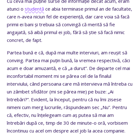
Cu ceva mai puține surse de informație decât acum, eram
atunci o
studentă
ce abia terminase primul an de facultate,
care n-avea niciun fel de experiență, dar care voia să facă
primii ei bani și trebuia să convingă că merită să fie
angajată, să aibă primul ei job, fără să știe să facă nimic
concret, de fapt.
Partea bună e că, după mai multe interviuri, am reușit să
conving. Partea mai puțin bună, la vremea respectivă, căci
acum e doar amuzantă, e că „a durut”. De departe cel mai
inconfortabil moment mi se părea cel de la finalul
interviului, când persoana care mă intervieva mă întreba cu
un zâmbet sfidător (mi se părea mie) pe buze: „Ai
întrebări?”. Evident, la început, pentru că nu îmi zisese
nimeni cum merg lucrurile, răspundeam sec „Nu”. Pentru
că, efectiv, nu înțelegeam cum aș putea să mai am
întrebări după ce, timp de 30 de minute-o oră, vorbisem
încontinuu cu acel om despre acel job la acea companie.