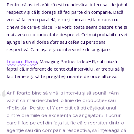
Pentru că astfel arăți că ești cu adevărat interesat de jobul
respectiv și că îți dorești să faci parte din companie. Dacă
vrei să facem o paralelă, e ca și cum ai ieși la o cafea cu
cineva de care-ți place, i-ai vorbi toată seara despre tine și
n-ai avea nicio curiozitate despre el. Cel mai probabil nu vei
ajunge la un al doilea
date
sau cafea cu persoana
respectivă. Cam așa e și cu interviurile de angajare.
Leonard Rizoiu
, Managing Partner la leoHR, subliniază
faptul că, indiferent de contextul interviului, ar trebui să îți
faci temele și să te pregătești înainte de orice altceva.
Ar fi foarte bine să vină la interviu și să spună: «Am
văzut că mai deschideți o linie de producție» sau
«Felicitări! Pe site-ul Y am citit că ați câștigat unul
dintre premiile de excelență ca angajatori». Lucruri
care îl fac pe cel din fața lui, fie că e recruiter dintr-o
agenție sau din compania respectivă, să înțeleagă că