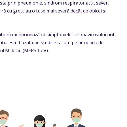
festa prin pneumonie, sindrom respirator acut sever,
iră cu greu, au o tuse mai severă decât de obicei și
ntion) menționează că simptomele coronavirusului pot
mația este bazată pe studiile făcute pe perioada de
ul Mijlociu (MERS-CoV).