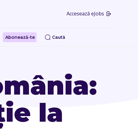
Accesează eJobs
Abonează-te
Caută
omânia:
ie la