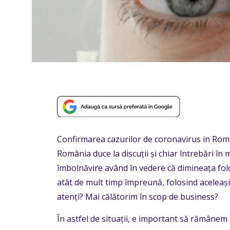
Confirmarea cazurilor de coronavirus in Romani
România duce la discuții și chiar întrebări î
îmbolnăvire având în vedere că dimineața fo
atât de mult timp împreună, folosind aceleași
atenți? Mai călătorim în scop de business?
În astfel de situații, e important să rămânem