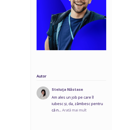
Autor
Steluţa Năstase
Am ales un job pe care îl
iubesc și, da, zâmbesc pentru
că n...
Arată mai mult