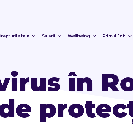
repturile tale
Salarii
Wellbeing
Primul Job
irus în R
de protecț