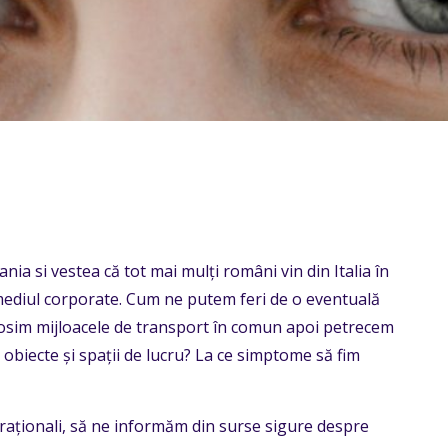
a si vestea că tot mai mulți români vin din Italia în
n mediul corporate. Cum ne putem feri de o eventuală
losim mijloacele de transport în comun apoi petrecem
 obiecte și spații de lucru? La ce simptome să fim
 raționali, să ne informăm din surse sigure despre