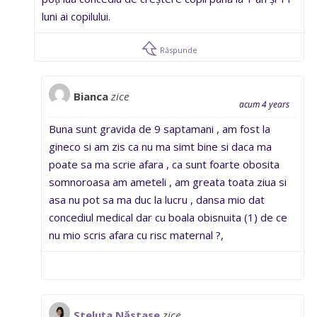
luni ai copilului.
Răspunde
Bianca
zice
acum 4 years
Buna sunt gravida de 9 saptamani , am fost la
gineco si am zis ca nu ma simt bine si daca ma
poate sa ma scrie afara , ca sunt foarte obosita
somnoroasa am ameteli , am greata toata ziua si
asa nu pot sa ma duc la lucru , dansa mio dat
concediul medical dar cu boala obisnuita (1) de ce
nu mio scris afara cu risc maternal ?,
Steluţa Năstase
zice