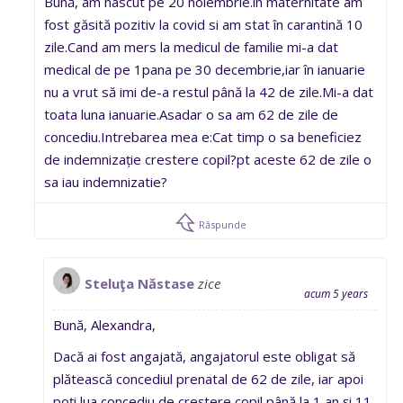
Bună, am nascut pe 20 noiembrie.in maternitate am
fost găsită pozitiv la covid si am stat în carantină 10
zile.Cand am mers la medicul de familie mi-a dat
medical de pe 1pana pe 30 decembrie,iar în ianuarie
nu a vrut să imi de-a restul până la 42 de zile.Mi-a dat
toata luna ianuarie.Asadar o sa am 62 de zile de
concediu.Intrebarea mea e:Cat timp o sa beneficiez
de indemnizație crestere copil?pt aceste 62 de zile o
sa iau indemnizatie?
Răspunde
Steluţa Năstase
zice
acum 5 years
Bună, Alexandra,
Dacă ai fost angajată, angajatorul este obligat să
plătească concediul prenatal de 62 de zile, iar apoi
poți lua concediu de creștere copil până la 1 an și 11