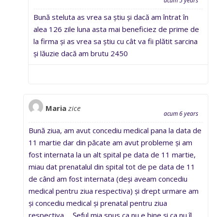
acum 5 years
Bună steluta as vrea sa știu și dacă am întrat în
alea 126 zile luna asta mai beneficiez de prime de
la firma și as vrea sa știu cu cât va fii plătit sarcina
și lăuzie dacă am brutu 2450
Maria
zice
acum 6 years
Bună ziua, am avut concediu medical pana la data de
11 martie dar din păcate am avut probleme și am
fost internata la un alt spital pe data de 11 martie,
miau dat prenatalul din spital tot de pe data de 11
de când am fost internata (deși aveam concediu
medical pentru ziua respectiva) și drept urmare am
și concediu medical și prenatal pentru ziua
respectiva…. Șeful mia spus ca nu e bine și ca nu îl