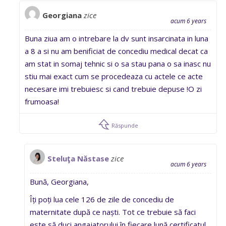
Georgiana
zice
acum 6 years
Buna ziua am o intrebare la dv sunt insarcinata in luna
a 8 a si nu am benificiat de concediu medical decat ca
am stat in somaj tehnic si o sa stau pana o sa inasc nu
stiu mai exact cum se procedeaza cu actele ce acte
necesare imi trebuiesc si cand trebuie depuse !O zi
frumoasa!
Răspunde
Steluţa Năstase
zice
acum 6 years
Bună, Georgiana,
Îți poți lua cele 126 de zile de concediu de
maternitate după ce naști. Tot ce trebuie să faci
este să duci angajatorului în fiecare lună certificatul