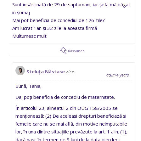
Sunt însărcinată de 29 de saptamani, iar șefa mă băgat
in șomaj
Mai pot beneficia de concediul de 126 zile?
Am lucrat 1an și 32 zile la aceasta firmă
Multumesc mult
Răspunde
Steluţa Năstase
zice
acum 4 years
Bună, Tania,
Da, poți beneficia de concediu de maternitate.
În articolul 23, alineatul 2 din OUG 158/2005 se
menționează: (2) De aceleași drepturi beneficiază și
femeile care nu se mai află, din motive neimputabile
lor, în una dintre situațiile prevăzute la art. 1 alin. (1),
dacă nasc în termen de 9 luni de la data pierderii