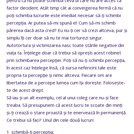
pentru că nu poate schimba ceva la care nu are acces ca
factor decident. Atât timp cât ai convingerea fermă că nu
poți schimba lucrurile este imediat necesar să-ți schimbi
percepția. Ar putea să-mi spună el: Cum să-mi schimb
părerea dacă asta cred? Eu nu-ți cer să crezi altceva, pur și
simplu îți cer doar să nu te mai torturezi singur.
Autotortura și victimizarea nasc toate stările negative din
viața ta. Înțelege doar că trebui să oprești acest robinet
prin schimbarea percepției. Poți să nu-ți schimbi percepția,
în acest caz înțelege însă, că sursa nefericirii tale este
propria ta percepție și nimic altceva. Fiecare om are
libertatea de a percepe lumea cum își dorește. Folosește-
te de acest drept.
Să iau și un alt exemplu, cel al unui coleg care nu-și face
treaba. Să presupunem că acest lucru te scoate din minți
și-ți crează o stare proastă și te enervează în permanență.
Ce trebui să faci? Unul din cele două lucruri:
1. schimbă-ți percepția;