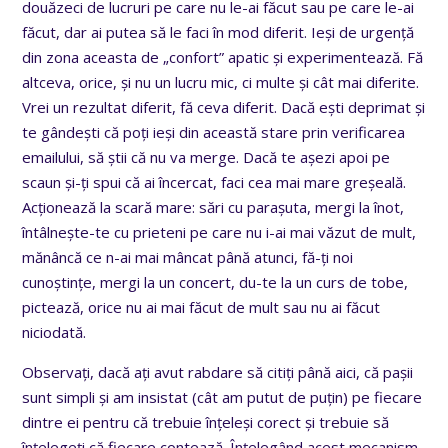
douăzeci de lucruri pe care nu le-ai făcut sau pe care le-ai
făcut, dar ai putea să le faci în mod diferit. Ieși de urgență
din zona aceasta de „confort” apatic și experimentează. Fă
altceva, orice, și nu un lucru mic, ci multe și cât mai diferite.
Vrei un rezultat diferit, fă ceva diferit. Dacă ești deprimat și
te gândești că poți ieși din această stare prin verificarea
emailului, să știi că nu va merge. Dacă te așezi apoi pe
scaun și-ți spui că ai încercat, faci cea mai mare greșeală.
Acționează la scară mare: sări cu parașuta, mergi la înot,
întâlnește-te cu prieteni pe care nu i-ai mai văzut de mult,
mănâncă ce n-ai mai mâncat până atunci, fă-ți noi
cunoștințe, mergi la un concert, du-te la un curs de tobe,
pictează, orice nu ai mai făcut de mult sau nu ai făcut
niciodată.
Observați, dacă ați avut rabdare să citiți până aici, că pașii
sunt simpli și am insistat (cât am putut de puțin) pe fiecare
dintre ei pentru că trebuie înțeleși corect și trebuie să
înțelegeți că fiecare contează. Înțelegând acest mecanism