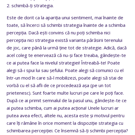
2. schimbă-ți strategia.
Este de dorit ca la apariția unui sentiment, mai înainte de
toate, să încerci să schimbi strategia înainte de a schimba
percepția. Dacă ești convins că nu poți schimba nici
percepția nici strategia există varianta părăsirii terenului
de joc, care până la urmă ține tot de strategie. Adică, dacă
acel coleg te enervează că nu-și face treaba, gândește-te
ce ai putea face la nivelul strategiei! Întreabă-te! Poate
alegi să-i spui lui sau șefului. Poate alegi să comunici cu el
într-un mod în care să-l mobilizezi, poate alegi să stai de
vorbă cu el să afli de ce procedează așa (pe un tot
prietenesc). Sunt foarte multe lucruri pe care le poți face.
După ce ai primit semnalul de la pasul unu, gândește-te ce
ai putea schimba, cum ai putea acționa! Unele lucruri ar
putea avea efect, altele nu, acesta este și motivul pentru
care îți râmâne în orice moment la dispoziție strategia cu
schimbarea percepției. Ce însemnă să-ți schimbi percepția?