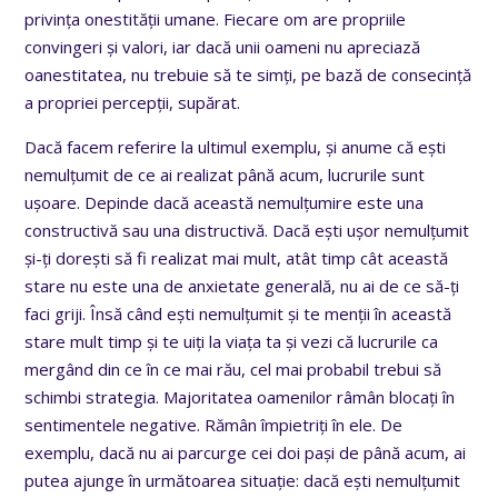
privința onestității umane. Fiecare om are propriile
convingeri și valori, iar dacă unii oameni nu apreciază
oanestitatea, nu trebuie să te simți, pe bază de consecință
a propriei percepții, supărat.
Dacă facem referire la ultimul exemplu, și anume că ești
nemulțumit de ce ai realizat până acum, lucrurile sunt
ușoare. Depinde dacă această nemulțumire este una
constructivă sau una distructivă. Dacă ești ușor nemulțumit
și-ți dorești să fi realizat mai mult, atât timp cât această
stare nu este una de anxietate generală, nu ai de ce să-ți
faci griji. Însă când ești nemulțumit și te menții în această
stare mult timp și te uiți la viața ta și vezi că lucrurile ca
mergând din ce în ce mai rău, cel mai probabil trebui să
schimbi strategia. Majoritatea oamenilor râmân blocați în
sentimentele negative. Rămân împietriți în ele. De
exemplu, dacă nu ai parcurge cei doi pași de până acum, ai
putea ajunge în următoarea situație: dacă ești nemulțumit