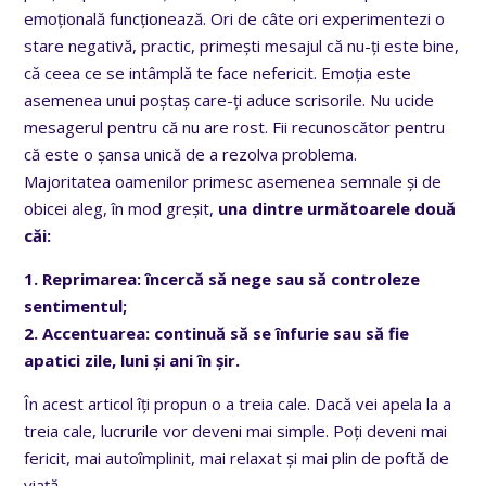
emoțională funcționează. Ori de câte ori experimentezi o
stare negativă, practic, primești mesajul că nu-ți este bine,
că ceea ce se intâmplă te face nefericit. Emoția este
asemenea unui poștaș care-ți aduce scrisorile. Nu ucide
mesagerul pentru că nu are rost. Fii recunoscător pentru
că este o șansa unică de a rezolva problema.
Majoritatea oamenilor primesc asemenea semnale și de
obicei aleg, în mod greșit,
una dintre următoarele două
căi:
1. Reprimarea: încercă să nege sau să controleze
sentimentul;
2. Accentuarea: continuă să se înfurie sau să fie
apatici zile, luni și ani în șir.
În acest articol îți propun o a treia cale. Dacă vei apela la a
treia cale, lucrurile vor deveni mai simple. Poți deveni mai
fericit, mai autoîmplinit, mai relaxat și mai plin de poftă de
viață.