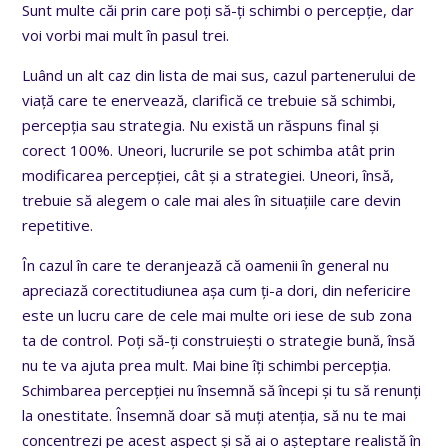
Sunt multe căi prin care poți să-ți schimbi o percepție, dar
voi vorbi mai mult în pasul trei.
Luând un alt caz din lista de mai sus, cazul partenerului de
viață care te enervează, clarifică ce trebuie să schimbi,
percepția sau strategia. Nu există un răspuns final și
corect 100%. Uneori, lucrurile se pot schimba atât prin
modificarea percepției, cât și a strategiei. Uneori, însă,
trebuie să alegem o cale mai ales în situațiile care devin
repetitive.
În cazul în care te deranjează că oamenii în general nu
apreciază corectitudiunea așa cum ți-a dori, din nefericire
este un lucru care de cele mai multe ori iese de sub zona
ta de control. Poți să-ți construiești o strategie bună, însă
nu te va ajuta prea mult. Mai bine îți schimbi percepția.
Schimbarea percepției nu însemnă să începi și tu să renunți
la onestitate. Însemnă doar să muți atenția, să nu te mai
concentrezi pe acest aspect și să ai o așteptare realistă în