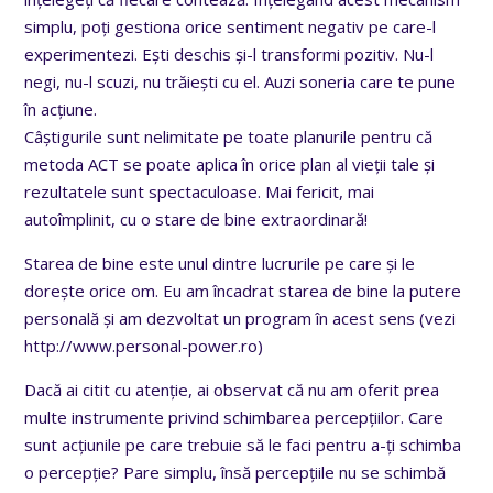
simplu, poți gestiona orice sentiment negativ pe care-l
experimentezi. Ești deschis și-l transformi pozitiv. Nu-l
negi, nu-l scuzi, nu trăiești cu el. Auzi soneria care te pune
în acțiune.
Câștigurile sunt nelimitate pe toate planurile pentru că
metoda ACT se poate aplica în orice plan al vieții tale și
rezultatele sunt spectaculoase. Mai fericit, mai
autoîmplinit, cu o stare de bine extraordinară!
Starea de bine este unul dintre lucrurile pe care și le
dorește orice om. Eu am încadrat starea de bine la putere
personală și am dezvoltat un program în acest sens (vezi
http://www.personal-power.ro)
Dacă ai citit cu atenție, ai observat că nu am oferit prea
multe instrumente privind schimbarea percepțiilor. Care
sunt acțiunile pe care trebuie să le faci pentru a-ți schimba
o percepție? Pare simplu, însă percepțiile nu se schimbă