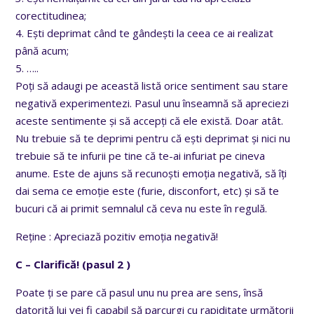
corectitudinea;
4. Ești deprimat când te gândești la ceea ce ai realizat
până acum;
5. …..
Poți să adaugi pe această listă orice sentiment sau stare
negativă experimentezi. Pasul unu înseamnă să apreciezi
aceste sentimente și să accepți că ele există. Doar atât.
Nu trebuie să te deprimi pentru că ești deprimat și nici nu
trebuie să te infurii pe tine că te-ai infuriat pe cineva
anume. Este de ajuns să recunoști emoția negativă, să îți
dai sema ce emoție este (furie, disconfort, etc) și să te
bucuri că ai primit semnalul că ceva nu este în regulă.
Reține : Apreciază pozitiv emoția negativă!
C – Clarifică! (pasul 2 )
Poate ți se pare că pasul unu nu prea are sens, însă
datorită lui vei fi capabil să parcurgi cu rapiditate următorii