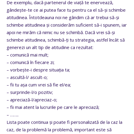
De exemplu, dacă partenerul de viață te enervează,
gândește-te ce ai putea face tu pentru ca el să-și schimbe
atitudinea. Întotdeauna noi ne gândim că ar trebui să-și
schimbe atitudinea și considerăm suficient să-i spunem, iar
apoi ne mirăm că nimic nu se schimbă. Dacă vrei să-și
schimbe atitudinea, schimbă-ți tu strategia, astfel încât să
generezi un alt tip de atitudine ca rezultat:
– comunică mai mult;
– comunică în fiecare zi;
– vorbește-i despre situația ta;
– ascultă-l/ ascult-o;
– fii tu așa cum vrei să fie el/ea;
– surprinde-l/o pozitiv;
– apreciază-l/apreciaz-o;
– fii mai atent la lucrurile pe care le apreciază;
– ……..
Lista poate continua și poate fi personalizată de la caz la
caz, de la problemă la problemă, important este să