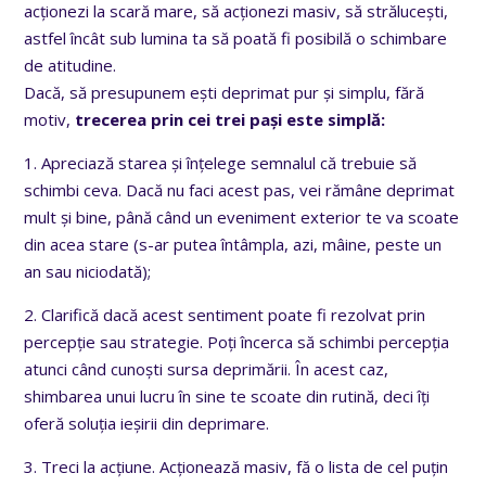
acționezi la scară mare, să acționezi masiv, să strălucești,
astfel încât sub lumina ta să poată fi posibilă o schimbare
de atitudine.
Dacă, să presupunem ești deprimat pur și simplu, fără
motiv,
trecerea prin cei trei pași este simplă:
1. Apreciază starea și înțelege semnalul că trebuie să
schimbi ceva. Dacă nu faci acest pas, vei rămâne deprimat
mult și bine, până când un eveniment exterior te va scoate
din acea stare (s-ar putea întâmpla, azi, mâine, peste un
an sau niciodată);
2. Clarifică dacă acest sentiment poate fi rezolvat prin
percepție sau strategie. Poți încerca să schimbi percepția
atunci când cunoști sursa deprimării. În acest caz,
shimbarea unui lucru în sine te scoate din rutină, deci îți
oferă soluția ieșirii din deprimare.
3. Treci la acțiune. Acționează masiv, fă o lista de cel puțin