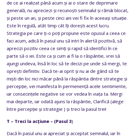
de ce ai realizat până acum și ai o stare de deprimare
generală, nu apreciezi și recunoști semnalul și rămâi blocat,
și peste un an, și peste cinci ani vei fi fix în aceeași situație.
Este în regulă, atât timp cât îți dorești acest lucru.
Strategia pe care ți-o poți propune este opusul a ceea ce
faci acum, adică în pasul unu să intri în alertă pozitivă, să
aprecizi pozitiv ceea ce simți și rapid să identifici în ce
parte să o iei. Este ca și cum ai fi la o răspântie, vrei să
ajungi undeva, însă în loc să te decizi pe unde să mergi, te
oprești definitiv. Dacă te-ai oprit și nu ai de gând să te
miști din loc nici măcar până la râspântia dintre strategie și
percepție, vei manifesta în permenență acele sentimente,
iar consecințele negative se vor vedea în viața ta. Mergi
mai departe, iar odată ajuns la râspântie, Clarifică (alege
între percepție și strategie ) și treci la pasul trei!
T – Treci la acțiune – (Pasul 3
)
Dacă în pasul unu ai apreciat și acceptat semnalul, iar în