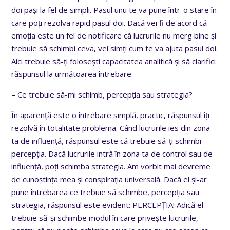
doi pași la fel de simpli. Pasul unu te va pune într-o stare în
care poți rezolva rapid pasul doi. Dacă vei fi de acord că
emoția este un fel de notificare că lucrurile nu merg bine și
trebuie să schimbi ceva, vei simți cum te va ajuta pasul doi.
Aici trebuie să-ți folosești capacitatea analitică și să clarifici
răspunsul la următoarea întrebare:
– Ce trebuie să-mi schimb, percepția sau strategia?
În aparență este o întrebare simplă, practic, răspunsul îți
rezolvă în totalitate problema. Când lucrurile ies din zona
ta de influență, răspunsul este că trebuie să-ți schimbi
percepția. Dacă lucrurile intră în zona ta de control sau de
influență, poți schimba strategia. Am vorbit mai devreme
de cunoștința mea și conspirația universală. Dacă el și-ar
pune întrebarea ce trebuie să schimbe, percepția sau
strategia, răspunsul este evident: PERCEPȚIA! Adică el
trebuie să-și schimbe modul în care privește lucrurile,