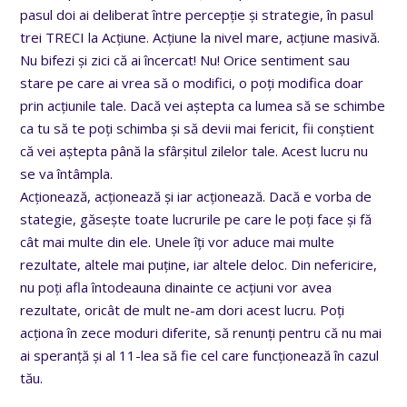
pasul doi ai deliberat între percepție și strategie, în pasul
trei TRECI la Acțiune. Acțiune la nivel mare, acțiune masivă.
Nu bifezi și zici că ai încercat! Nu! Orice sentiment sau
stare pe care ai vrea să o modifici, o poți modifica doar
prin acțiunile tale. Dacă vei aștepta ca lumea să se schimbe
ca tu să te poți schimba și să devii mai fericit, fii conștient
că vei aștepta până la sfârșitul zilelor tale. Acest lucru nu
se va întâmpla.
Acționează, acționează și iar acționează. Dacă e vorba de
stategie, găsește toate lucrurile pe care le poți face și fă
cât mai multe din ele. Unele îți vor aduce mai multe
rezultate, altele mai puține, iar altele deloc. Din nefericire,
nu poți afla întodeauna dinainte ce acțiuni vor avea
rezultate, oricât de mult ne-am dori acest lucru. Poți
acționa în zece moduri diferite, să renunți pentru că nu mai
ai speranță și al 11-lea să fie cel care funcționează în cazul
tău.