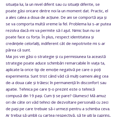
situația lui, la un nivel diferit sau cu situații diferite, se
poate găsi oricare dintre noi la un moment dat. Practic, el
a ales calea a doua de acțiune. De ani se comportă așa și
se va comporta multă vreme la fel. Problema lui s-ar putea
rezolva dacă-mi va permite să-l ajut. Nimic bun nu se
poate face cu forța. În plus, respect identitatea și
credințele celorlalți, indiferent cât de nepotrivite mi s-ar
părea că sunt.
Mai jos vei găsi o strategie și cu permisiunea ta această
strategie poate aduce schimbări remarcabile în viața ta,
aplicate la orice tip de emoție negativă pe care o poți
experimenta. Sunt trist când văd că mulți oameni aleg cea
de-a doua cale și trăiesc în permanență în disconfort sau
apatie. Tehnica pe care ți-o prezint este o tehnică
compusă din 19 pași. Cum ți se pare? Glumesc! Mă amuz
ori de câte ori văd tehnci de dezvoltare personală cu zeci
de pași pe care trebuie să-i urmezi pentru a schimba ceva.
Ar trebui să umbli cu cartea respectivă, să te uiți la cuprins,