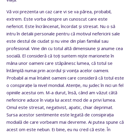
Vă voi prezenta un caz care vi se va părea, probabil,
extrem. Este vorba despre un cunoscut care este
nefericit. Este încrâncenat, încordat și stresat. Nu o să
intru în detalii personale pentru că motivul nefericirii sale
este destul de ciudat și nu vine din plan familial sau
profesional. Vine din cu totul altă dimensiune și anume cea
socială. El consideră că toți suntem niște marionete în
mâna unor oameni care stăpânesc lumea, că totul se
întâmplă numai prin acordul și voința acelor oameni.
Probabil ai mai întalnit oameni care consideră că totul este
o conspirație la nivel mondial. Atenție, nu judec în nici un fel
opiniile acestui om. M-a durut, însă, când am văzut câtă
nefericire aduce în viața lui acest mod de a privi lumea.
Omul este stresat, negativist, apatic, chiar deprimat.
Sursa acestor sentimente este legată de consipirația
modială de care vorbeam mai devreme. Ai putea spune că
acest om este nebun. Ei bine, eu nu cred că este. În