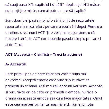
să cauți pasul X în capitolul I și să îl îndeplinești. Nici măcar
nu-i poți ține minte, cum ai putea oare să-i aplici?
Sunt doar trei pași simpli și o să fii umit de rezultatele
raportate la micul efort pe care trebui să-l depui. Pentru a
o reține, o voi numi ACT. Ți-o vei aminti ușor pentru că
fiecare literă din ACT corespunde pasului simplu pe care-l
ai de făcut.
ACT (Acceptă – Clarifică – Treci la acțiune)
A- Acceptă!
Este primul pas de care chiar am vorbit puțin mai
devreme. Acceptă emoția care vine și bucură-te că
primești un semnal. Ar fi mai rău dacă nu l-ai primi. Acceptă
și bucură-te ori de câte ori primești o emoție, nu face o
dramă din această emoție așa cum face majoritatea. Omul
este cea mai performantă mașinărie din lume. Emoția