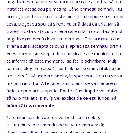
negativă este asemenea alarmei pe care ai putea să o ai
instalată acasă sau pe mașină. Când primești semnalul, tu
primești vestea că nu îți este bine și că trebuie să schimbi
ceva. Degeaba spui că sirena nu urlă dacă ea urlă, iar să
trăiești toată viața cu o sirenă care urlă în capul tău (emoții
negative) însemnă dezastru personal. Prin urmare, când
sirena sună, acceptă că sună și apreciază semnalul primit.
Acest mecanism simplu de comunicare are menirea de a
te informa că este momentul să faci o schimbare. Mulți
oameni, alegând calea 1, controlează sentimentul, nu fac
nimic decât să acopere sirena, în speranța că ea nu se va
mai auzi în viitor. A te face că nu o auzi se va traduce în
furie, deprimare și apatie. Poate că în timp te vei obișnui
să nu o mai auzi și nu îți vei explica de ce ești furios.
Să
luăm câteva exemple:
1. te înfurii ori de câte ori vorbești cu un coleg;
2. atitudinea partenerului de viață te enervează;
3. ești nemulțumit că cei din jurul tău nu apreciază