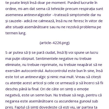
te poate liniști însă doar pe moment. Punând lucrurile în
ordine, mi-am dat sema că tehnicile precum respirația sunt
asemenea antinevralgicelor –tratează simptomele dar nu
și cauzele- adică ne calmează, însă nu ne feresc în viitor de
alte situații asemănătoare sau nu ne rezolvă problema pe
termen lung.
{article-4226.png}
S-ar putea să ți se pară ciudat, însă îți voi spune un lucru
mai puțin obișnuit. Sentimentele negative nu trebuie
eliminate, nu trebuie reprimate, nu trebuie neapărat să ne
exersăm autocontrolul. Autocontrolul este bun în sine, însă
este tot un antinevralgic și nimic mai mult. Vreau să citești
cu atenție acest articol și cele ce urmează și să încerci să fii
deschis până la final. Ori de câte ori simți o emoție
negativă, este un semn bun. Nu trebuie să negi, pentru că
negarea este asemănătoare cu ascunderea gunoiul sub
preș. Faptul că simți dovedește că ești viu, iar partea ta