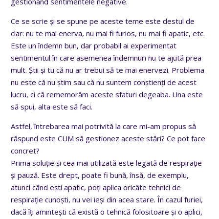
gestionând sentimentele negative.
Ce se scrie și se spune pe aceste teme este destul de
clar: nu te mai enerva, nu mai fi furios, nu mai fi apatic, etc.
Este un îndemn bun, dar probabil ai experimentat
sentimentul în care asemenea îndemnuri nu te ajută prea
mult. Știi și tu că nu ar trebui să te mai enervezi. Problema
nu este că nu știm sau că nu suntem conștienți de acest
lucru, ci că rememorăm aceste sfaturi degeaba. Una este
să spui, alta este să faci.
Astfel, întrebarea mai potrivită la care mi-am propus să
răspund este CUM să gestionez aceste stări? Ce pot face
concret?
Prima soluție și cea mai utilizată este legată de respirație
și pauză. Este drept, poate fi bună, însă, de exemplu,
atunci când ești apatic, poți aplica oricâte tehnici de
respirație cunoști, nu vei ieși din acea stare. În cazul furiei,
dacă îți amintești că există o tehnică folositoare și o aplici,