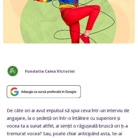
Fundatia Calea Victoriei
De câte ori ai avut impulsul să spui ceva într-un interviu de
angajare, la o ședință ori într-o întâlnire cu superiorii și
vocea ta a sunat altfel, ai simțit o răgușeală bruscă ori ți-a
tremurat vocea? Sau, poate chiar anticipând asta, te-ai