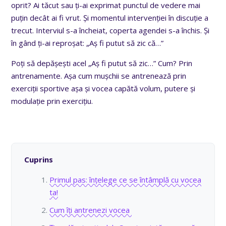
oprit? Ai tăcut sau ți-ai exprimat punctul de vedere mai
puțin decât ai fi vrut. Și momentul intervenției în discuție a
trecut. Interviul s-a încheiat, coperta agendei s-a închis. Și
în gând ți-ai reproșat: „Aș fi putut să zic că…”
Poți să depășești acel „Aș fi putut să zic…” Cum? Prin
antrenamente. Așa cum mușchii se antrenează prin
exerciții sportive așa și vocea capătă volum, putere și
modulație prin exercițiu.
Cuprins
Primul pas: înțelege ce se întâmplă cu vocea
ta!
Cum îți antrenezi vocea