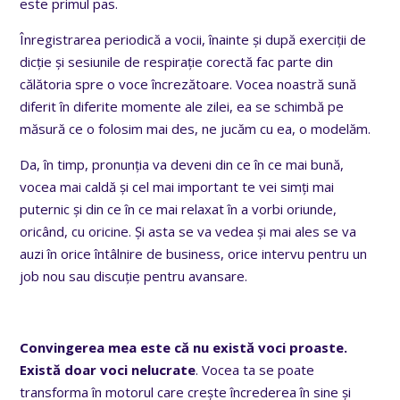
este primul pas.
Înregistrarea periodică a vocii, înainte și după exerciții de
dicție și sesiunile de respirație corectă fac parte din
călătoria spre o voce încrezătoare. Vocea noastră sună
diferit în diferite momente ale zilei, ea se schimbă pe
măsură ce o folosim mai des, ne jucăm cu ea, o modelăm.
Da, în timp, pronunția va deveni din ce în ce mai bună,
vocea mai caldă și cel mai important te vei simți mai
puternic și din ce în ce mai relaxat în a vorbi oriunde,
oricând, cu oricine. Și asta se va vedea și mai ales se va
auzi în orice întâlnire de business, orice intervu pentru un
job nou sau discuție pentru avansare.
Convingerea mea este că nu există voci proaste.
Există doar voci nelucrate
. Vocea ta se poate
transforma în motorul care crește încrederea în sine și