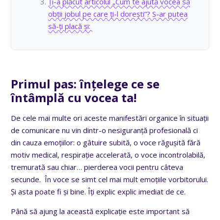
Ți-a plăcut articolul „Cum te ajută vocea să
obții jobul pe care ți-l dorești”? S-ar putea
să-ți placă și:
Primul pas: înțelege ce se
întâmplă cu vocea ta!
De cele mai multe ori aceste manifestări organice în situații
de comunicare nu vin dintr-o nesiguranță profesională ci
din cauza emoțiilor: o gâtuire subită, o voce răgușită fără
motiv medical, respirație accelerată, o voce incontrolabilă,
tremurată sau chiar… pierderea vocii pentru câteva
secunde. În voce se simt cel mai mult emoțiile vorbitorului.
Și asta poate fi și bine. Îți explic explic imediat de ce.
Până să ajung la această explicație este important să