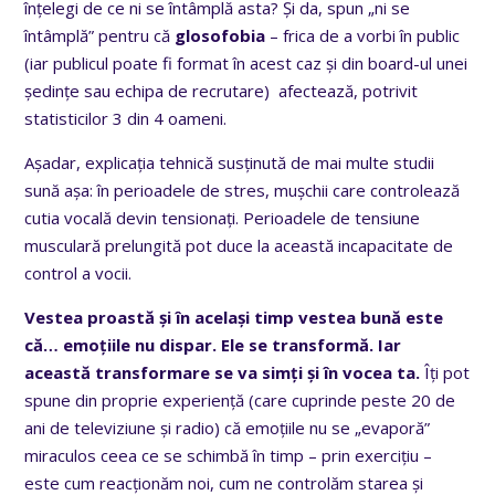
înțelegi de ce ni se întâmplă asta? Și da, spun „ni se
întâmplă” pentru că
glosofobia
– frica de a vorbi în public
(iar publicul poate fi format în acest caz și din board-ul unei
ședințe sau echipa de recrutare) afectează, potrivit
statisticilor 3 din 4 oameni.
Așadar, explicația tehnică susținută de mai multe studii
sună așa: în perioadele de stres, mușchii care controlează
cutia vocală devin tensionați. Perioadele de tensiune
musculară prelungită pot duce la această incapacitate de
control a vocii.
Vestea proastă și în același timp vestea bună este
că… emoțiile nu dispar. Ele se transformă. Iar
această transformare se va simți și în vocea ta.
Îți pot
spune din proprie experiență (care cuprinde peste 20 de
ani de televiziune și radio) că emoțiile nu se „evaporă”
miraculos ceea ce se schimbă în timp – prin exercițiu –
este cum reacționăm noi, cum ne controlăm starea și