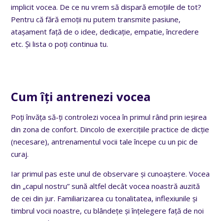
implicit vocea. De ce nu vrem să dispară emoțiile de tot?
Pentru că fără emoții nu putem transmite pasiune,
atașament față de o idee, dedicație, empatie, încredere
etc. Și lista o poți continua tu.
Cum îți antrenezi vocea
Poți învăța să-ți controlezi vocea în primul rând prin ieșirea
din zona de confort. Dincolo de exercițiile practice de dicție
(necesare), antrenamentul vocii tale începe cu un pic de
curaj.
Iar primul pas este unul de observare și cunoaștere. Vocea
din „capul nostru” sună altfel decât vocea noastră auzită
de cei din jur. Familiarizarea cu tonalitatea, inflexiunile și
timbrul vocii noastre, cu blândețe și înțelegere față de noi