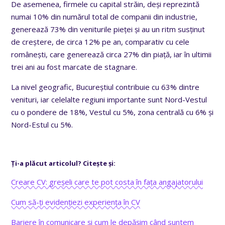
De asemenea, firmele cu capital străin, deși reprezintă
numai 10% din numărul total de companii din industrie,
generează 73% din veniturile pieței și au un ritm susținut
de creștere, de circa 12% pe an, comparativ cu cele
românești, care generează circa 27% din piață, iar în ultimii
trei ani au fost marcate de stagnare.
La nivel geografic, Bucureștiul contribuie cu 63% dintre
venituri, iar celelalte regiuni importante sunt Nord-Vestul
cu o pondere de 18%, Vestul cu 5%, zona centrală cu 6% și
Nord-Estul cu 5%.
Ți-a plăcut articolul? Citește și:
Creare CV: greșeli care te pot costa în fața angajatorului
Cum să-ți evidențiezi experiența în CV
Bariere în comunicare și cum le depășim când suntem