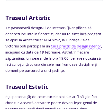
Traseul Artistic
Te pasionează design-ul de interior? Ți-ar plăcea să
decorezi locuințe în fiecare zi, dar nu te simți încă pregătit
să aplici la Arhitectură? Nu-i nimic, la Fundația Calea
Victoriei poți participa la un
Curs practic de design interior
,
începând cu data de 19 februarie. Astfel, în fiecare
săptămână, luni seara, de la ora 19:00, vei avea ocazia să
faci cunoștință cu una din cele mai frumoase discipline și
domenii pe parcursul a cinci ședințe.
Traseul Estetic
Ești pasionat(ă) de cosmeticele bio? Ce-ar fi să ți le faci
chiar tu? Această activitate poate deveni lejer genul de
pasiune relaxantă după muncă sau se poate chiar