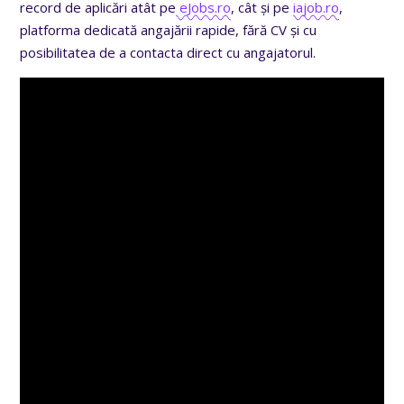
record de aplicări atât pe
eJobs.ro
, cât și pe
iajob.ro
,
platforma dedicată angajării rapide, fără CV și cu
posibilitatea de a contacta direct cu angajatorul.