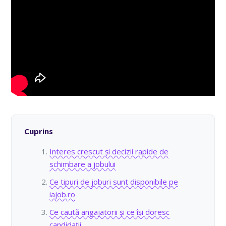
Cuprins
Interes crescut și decizii rapide de
schimbare a jobului
Ce tipuri de joburi sunt disponibile pe
iajob.ro
Ce caută angajatorii și ce își doresc
candidații