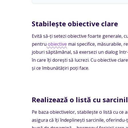
Stabilește obiective clare
Evită să-ți setezi obiective foarte generale, 
pentru
obiective
mai specifice, măsurabile, real
joburi săptămânal, să exersezi un dialog într
în care îți dorești să lucrezi. Cu obiective clar
și ce îmbunătățiri poți face.
Realizează o listă cu sarcinil
Pe baza obiectivelor, stabilește o listă cu ce a
asigura că îți îndeplinești sarcinile, oferindu-
bună de dopamină – hormonul fericirii care ar