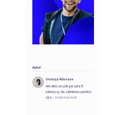
Autor
Steluţa Năstase
Am ales un job pe care îl
iubesc și, da, zâmbesc pentru
că n...
Arată mai mult