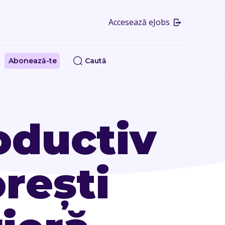
Accesează eJobs
Abonează-te
Caută
oductiv
orești