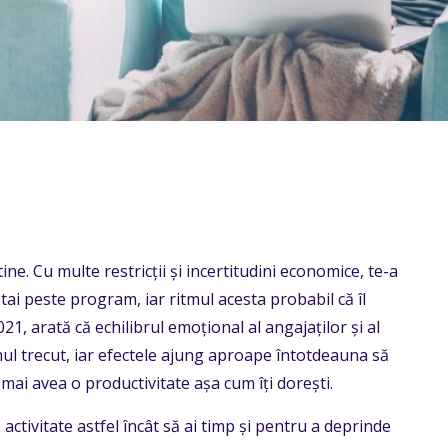
ne. Cu multe restricții și incertitudini economice, te-a
ai peste program, iar ritmul acesta probabil că îl
021, arată că echilibrul emoțional al angajaților și al
nul trecut, iar efectele ajung aproape întotdeauna să
mai avea o productivitate așa cum îți dorești.
activitate astfel încât să ai timp și pentru a deprinde