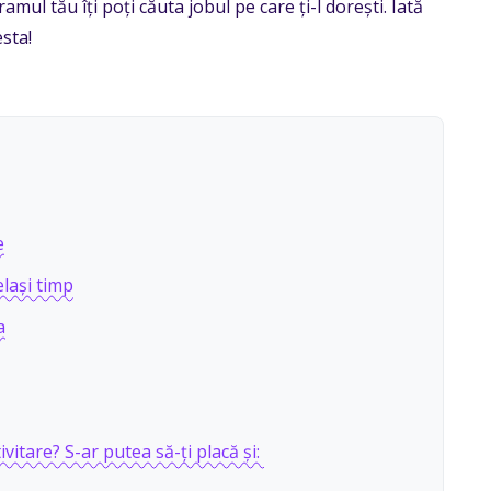
mul tău îți poți căuta jobul pe care ți-l dorești. Iată
sta!
e
elași timp
a
ivitare? S-ar putea să-ți placă și: