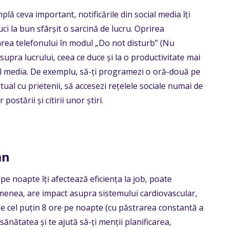
plă ceva important, notificările din social media îți
ci la bun sfârșit o sarcină de lucru. Oprirea
tarea telefonului în modul „Do not disturb” (Nu
upra lucrului, ceea ce duce și la o productivitate mai
ial media. De exemplu, să-ți programezi o oră-două pe
rtual cu prietenii, să accesezi rețelele sociale numai de
ostării și citirii unor știri.
mn
 noapte îți afectează eficiența la job, poate
emenea, are impact asupra sistemului cardiovascular,
 cel puțin 8 ore pe noapte (cu păstrarea constantă a
 sănătatea și te ajută să-ți menții planificarea,