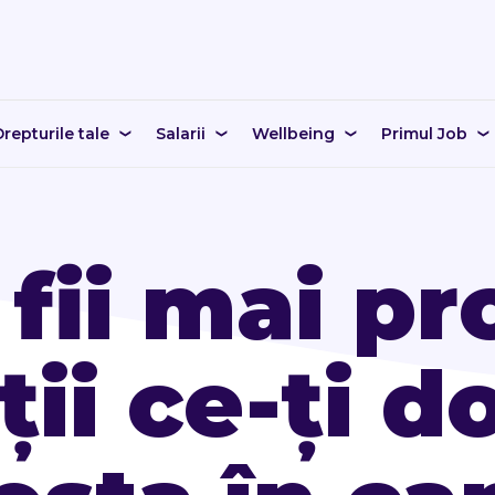
repturile tale
Salarii
Wellbeing
Primul Job
fii mai pr
ții ce-ți d