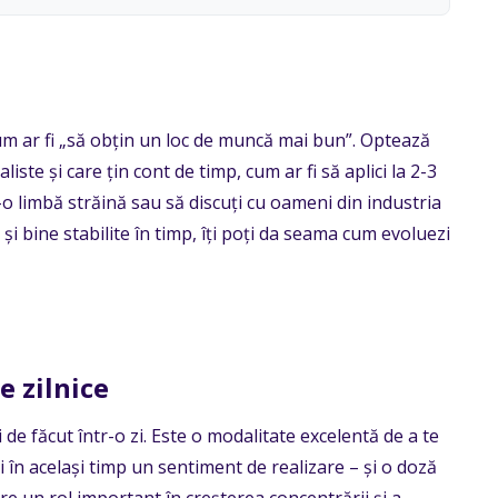
cum ar fi „să obțin un loc de muncă mai bun”. Optează
iste și care țin cont de timp, cum ar fi să aplici la 2-3
-o limbă străină sau să discuți cu oameni din industria
e și bine stabilite în timp, îți poți da seama cum evoluezi
e zilnice
i de făcut într-o zi. Este o modalitate excelentă de a te
ți în același timp un sentiment de realizare – și o doză
e un rol important în creșterea concentrării și a