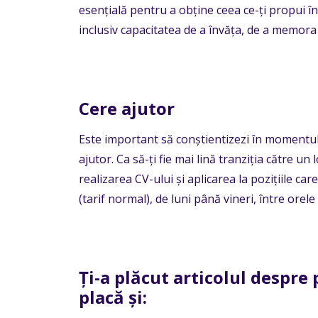
esențială pentru a obține ceea ce-ți propui în
inclusiv capacitatea de a învăța, de a memora ș
Cere ajutor
Este important să conștientizezi în momentul î
ajutor.
Ca să-ți fie mai lină tranziția către u
realizarea CV-ului și aplicarea la pozițiile car
(tarif normal), de luni până vineri, între orele
Ți-a plăcut articolul despre 
placă și: