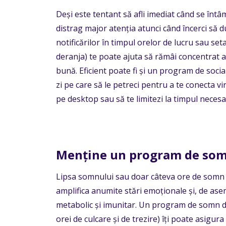
Deși este tentant să afli imediat când se întâm
distrag major atenția atunci când încerci să du
notificărilor în timpul orelor de lucru sau se
deranja) te poate ajuta să rămâi concentrat as
bună. Eficient poate fi și un program de soc
zi pe care să le petreci pentru a te conecta vi
pe desktop sau să te limitezi la timpul necesar p
Menține un program de so
Lipsa somnului sau doar câteva ore de somn pe
amplifica anumite stări emoționale și, de as
metabolic și imunitar.
Un
program de somn de
orei de culcare și de trezire) îți poate asigura