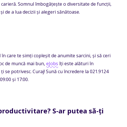
 carieră. Somnul îmbogățește o diversitate de funcții,
i de a lua decizii și alegeri sănătoase.
n care te simți copleșit de anumite sarcini, și să ceri
n loc de muncă mai bun,
eJobs
îți este alături în
e ți se potrivesc. Curaj! Sună cu încredere la 021.9124
 09:00 și 17:00.
productivitare? S-ar putea să-ți