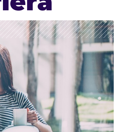
rieră