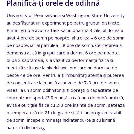
Planifică-ți orele de odihnă
University of Pennsylvania și Washington State University
au desfășurat un experiment pe patru grupuri distincte.
Primul grup a avut ca task să nu doarmă 3 zile, al doilea a
avut 4 ore de somn pe noapte, al treilea – 6 ore de somn
pe noapte, iar al patrulea – 8 ore de somn. Cercetarea a
demonstrat că în grupul care a dormit 6 ore pe noapte,
după 2 săptămâni, s-a văzut că performanța fizică și
mentală scăzuse la nivelul unui om care nu dormise de
peste 48 de ore. Pentru a-ți îmbunătați atenția și puterea
de concentrare la muncă ai nevoie de 7-9 ore de somn.
Visezi la un somn odihnitor și-ți dorești o capacitate de
concentrare sporită? Renunță la cafeaua de după-amiază,
evită exercițiile fizice cu 2-3 ore înainte de somn, setează
o temperatură de 21 de grade și fă-ți un program stabil
de somn. Începe dimineața hidratându-te și cu lumină
naturală din belșug.