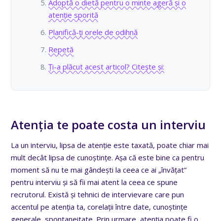
Adoptă o dietă pentru o minte ageră și o
atenție sporită
Planifică-ți orele de odihnă
Repetă
Ți-a plăcut acest articol? Citește și:
Atenția te poate costa un interviu
La un interviu, lipsa de atenție este taxată, poate chiar mai
mult decât lipsa de cunoștințe. Așa că este bine ca pentru
moment să nu te mai gândești la ceea ce ai „învățat”
pentru interviu și să fii mai atent la ceea ce spune
recrutorul. Există și tehnici de intervievare care pun
accentul pe atenția ta, corelații între date, cunoștințe
generale, spontaneitate. Prin urmare, atenția poate fi o