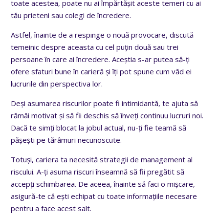
toate acestea, poate nu ai împărtășit aceste temeri cu ai
tău prieteni sau colegi de încredere.
Astfel, înainte de a respinge o nouă provocare, discută
temeinic despre aceasta cu cel puțin două sau trei
persoane în care ai încredere. Aceștia s-ar putea să-ți
ofere sfaturi bune în carieră și îți pot spune cum văd ei
lucrurile din perspectiva lor.
Deși asumarea riscurilor poate fi intimidantă, te ajuta să
rămâi motivat și să fii deschis să înveți continuu lucruri noi.
Dacă te simți blocat la jobul actual, nu-ți fie teamă să
pășești pe tărâmuri necunoscute.
Totuși, cariera ta necesită strategii de management al
riscului. A-ți asuma riscuri înseamnă să fii pregătit să
accepți schimbarea. De aceea, înainte să faci o mișcare,
asigură-te că ești echipat cu toate informațiile necesare
pentru a face acest salt.