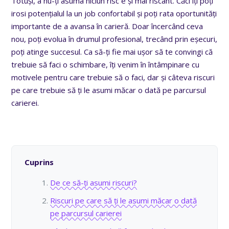
Totuși, a nu-ți asuma niciun risc e și mai riscant. Căci îți poți
irosi potențialul la un job confortabil și poți rata oportunități
importante de a avansa în carieră. Doar încercând ceva
nou, poți evolua în drumul profesional, trecând prin eșecuri,
poți atinge succesul. Ca să-ți fie mai ușor să te convingi că
trebuie să faci o schimbare, îți venim în întâmpinare cu
motivele pentru care trebuie să o faci, dar și câteva riscuri
pe care trebuie să ți le asumi măcar o dată pe parcursul
carierei.
Cuprins
De ce să-ți asumi riscuri?
Riscuri pe care să ți le asumi măcar o dată
pe parcursul carierei