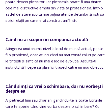
poate deveni plictisitor. Iar plictiseala poate fi una dintre
cele mai distructive emoții din viața ta profesională. Într-o
astfel de stare acorzi mai puțină atenție detaliilor și riști să
strici relații pe care le-ai construit ani în șir.
Când nu ai scopuri în compania actuală
Atingerea unui anumit nivel la locul de muncă actual, poate
fi o problemă, doar atunci când nu mai există roluri pe care
le țintești și simți că nu mai e loc de evoluție. Ascultă-ți
instinctul și începe să planifici traseul către un nou obiectiv.
Când simți că vrei o schimbare, dar nu vorbești
despre ea
Ai petrecut luni sau chiar ani gândindu-te la toate lucrurile
care te sperie când vine vorba despre o schimbare? Cu