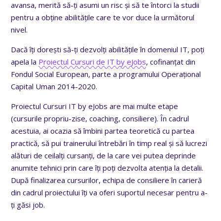
avansa, merită să-ți asumi un risc și să te întorci la studii
pentru a obține abilitățile care te vor duce la următorul
nivel.
Dacă îți dorești să-ți dezvolți abilitățile în domeniul IT, poți
apela la
Proiectul Cursuri de IT by eJobs
, cofinanțat din
Fondul Social European, parte a programului Operațional
Capital Uman 2014-2020.
Proiectul Cursuri IT by eJobs are mai multe etape
(cursurile propriu-zise, coaching, consiliere). În cadrul
acestuia, ai ocazia să îmbini partea teoretică cu partea
practică, să pui trainerului întrebări în timp real și să lucrezi
alături de ceilalți cursanți, de la care vei putea deprinde
anumite tehnici prin care îți poți dezvolta atenția la detalii.
După finalizarea cursurilor, echipa de consiliere în carieră
din cadrul proiectului îți va oferi suportul necesar pentru a-
ți găsi job.