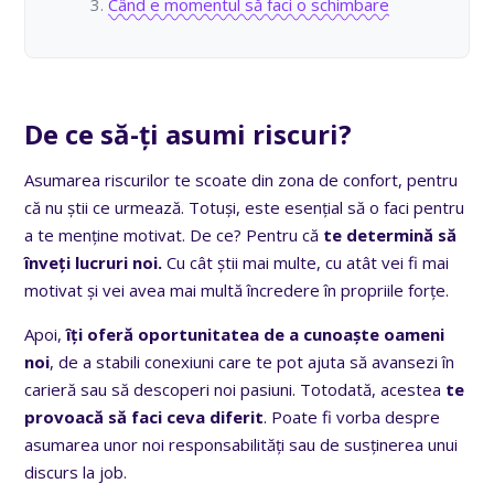
Când e momentul să faci o schimbare
De ce să-ți asumi riscuri?
Asumarea riscurilor te scoate din zona de confort, pentru
că nu știi ce urmează. Totuși, este esențial să o faci pentru
a te menține motivat. De ce? Pentru că
te determină să
înveți lucruri noi.
Cu cât știi mai multe, cu atât vei fi mai
motivat și vei avea mai multă încredere în propriile forțe.
Apoi,
îți oferă oportunitatea de a cunoaște oameni
noi
, de a stabili conexiuni care te pot ajuta să avansezi în
carieră sau să descoperi noi pasiuni. Totodată, acestea
te
provoacă să faci ceva diferit
. Poate fi vorba despre
asumarea unor noi responsabilități sau de susținerea unui
discurs la job.