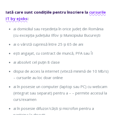
Iată care sunt condițiile pentru înscriere la
cursurile
IT by eJobs
:
ai domiciliul sau reședința în orice județ din România
(cu excepția județului Ilfov și Municipiului București
ai o vârstă cuprinsă între 25 și 65 de ani
ești angajat, cu contract de muncă, PFA sau ÎI
ai absolvit cel puțin 8 clase
dispui de acces la internet (viteză minimă de 10 Mb/s)
– cursurile au loc doar online
ai în posesie un computer (laptop sau PC) cu webcam
(integrat sau separat) pentru a – – permite accesul la
curs/examen
ai în posesie difuzor/căști și microfon pentru a
participa la discuții