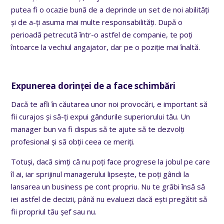
putea fi o ocazie bună de a deprinde un set de noi abilități
și de a-ți asuma mai multe responsabilități. După o
perioadă petrecută într-o astfel de companie, te poți
întoarce la vechiul angajator, dar pe o poziție mai înaltă.
Expunerea dorinței de a face schimbări
Dacă te afli în căutarea unor noi provocări, e important să
fii curajos și să-ți expui gândurile superiorului tău. Un
manager bun va fi dispus să te ajute să te dezvolți
profesional și să obții ceea ce meriți.
Totuși, dacă simți că nu poți face progrese la jobul pe care
îl ai, iar sprijinul managerului lipsește, te poți gândi la
lansarea un business pe cont propriu. Nu te grăbi însă să
iei astfel de decizii, până nu evaluezi dacă ești pregătit să
fii propriul tău șef sau nu.