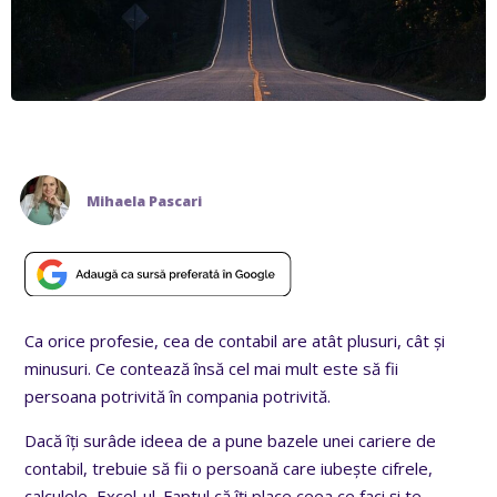
Mihaela Pascari
Ca orice profesie, cea de contabil are atât plusuri, cât și
minusuri. Ce contează însă cel mai mult este să fii
persoana potrivită în compania potrivită.
Dacă îți surâde ideea de a pune bazele unei cariere de
contabil, trebuie să fii o persoană care iubește cifrele,
calculele, Excel-ul. Faptul că îți place ceea ce faci și te