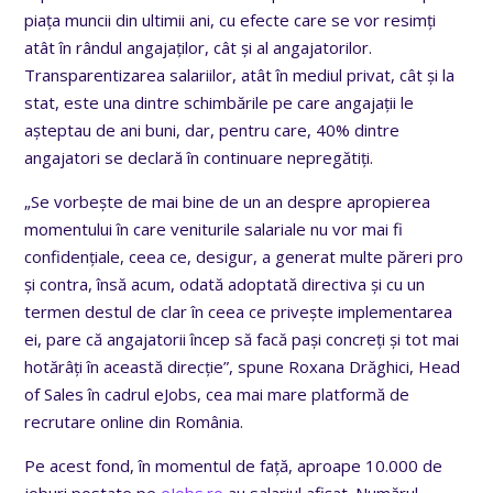
piața muncii din ultimii ani, cu efecte care se vor resimți
atât în rândul angajaților, cât și al angajatorilor.
Transparentizarea salariilor, atât în mediul privat, cât și la
stat, este una dintre schimbările pe care angajații le
așteptau de ani buni, dar, pentru care, 40% dintre
angajatori se declară în continuare nepregătiți.
„Se vorbește de mai bine de un an despre apropierea
momentului în care veniturile salariale nu vor mai fi
confidențiale, ceea ce, desigur, a generat multe păreri pro
și contra, însă acum, odată adoptată directiva și cu un
termen destul de clar în ceea ce privește implementarea
ei, pare că angajatorii încep să facă pași concreți și tot mai
hotărâți în această direcție”, spune Roxana Drăghici, Head
of Sales în cadrul eJobs, cea mai mare platformă de
recrutare online din România.
Pe acest fond, în momentul de față, aproape 10.000 de
joburi postate pe
eJobs.ro
au salariul afișat. Numărul