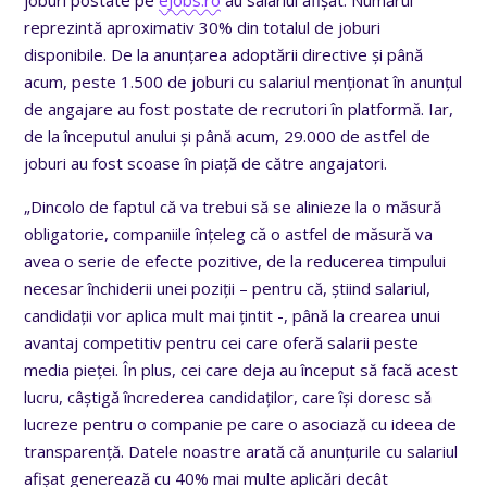
reprezintă aproximativ 30% din totalul de joburi
disponibile. De la anunțarea adoptării directive și până
acum, peste 1.500 de joburi cu salariul menționat în anunțul
de angajare au fost postate de recrutori în platformă. Iar,
de la începutul anului și până acum, 29.000 de astfel de
joburi au fost scoase în piață de către angajatori.
„Dincolo de faptul că va trebui să se alinieze la o măsură
obligatorie, companiile înțeleg că o astfel de măsură va
avea o serie de efecte pozitive, de la reducerea timpului
necesar închiderii unei poziții – pentru că, știind salariul,
candidații vor aplica mult mai țintit -, până la crearea unui
avantaj competitiv pentru cei care oferă salarii peste
media pieței. În plus, cei care deja au început să facă acest
lucru, câștigă încrederea candidaților, care își doresc să
lucreze pentru o companie pe care o asociază cu ideea de
transparență. Datele noastre arată că anunțurile cu salariul
afișat generează cu 40% mai multe aplicări decât