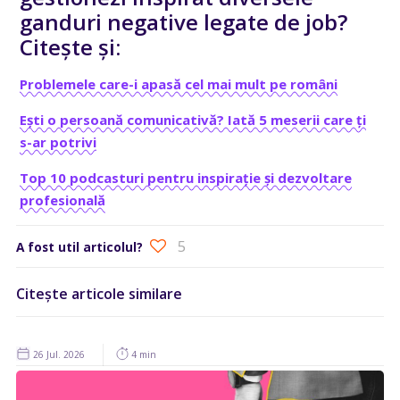
ganduri negative legate de job?
Citește și:
Problemele care-i apasă cel mai mult pe români
Ești o persoană comunicativă? Iată 5 meserii care ți
s-ar potrivi
Top 10 podcasturi pentru inspirație și dezvoltare
profesională
5
A fost util articolul?
Citește articole similare
26 Jul. 2026
4 min