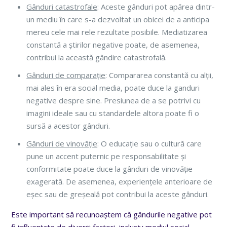
Gânduri catastrofale
: Aceste gânduri pot apărea dintr-
un mediu în care s-a dezvoltat un obicei de a anticipa
mereu cele mai rele rezultate posibile. Mediatizarea
constantă a știrilor negative poate, de asemenea,
contribui la această gândire catastrofală.
Gânduri de comparație
: Compararea constantă cu alții,
mai ales în era social media, poate duce la ganduri
negative despre sine. Presiunea de a se potrivi cu
imagini ideale sau cu standardele altora poate fi o
sursă a acestor gânduri.
Gânduri de vinovăție
: O educație sau o cultură care
pune un accent puternic pe responsabilitate și
conformitate poate duce la gânduri de vinovăție
exagerată. De asemenea, experiențele anterioare de
eșec sau de greșeală pot contribui la aceste gânduri.
Este important să recunoaștem că gândurile negative pot
fi influențate de diverși factori, inclusiv mediul social,