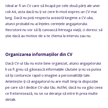
Ideal ar fi un CV care să încapă pe cele două părți ale unei
coli A4, asta dacă nu ți se cere în mod expres un CV mai
lung. Dacă nu poți respecta această lungime a CV-ului,
atunci probabil nu ai înțeles cerințele angajatorului.
Recrutorii nu vor să îți cunoască întreaga viață, ci doresc să
știe dacă au motive de a te chema la interviu sau nu.
Organizarea informațiilor din CV
Dacă CV-ul tău nu este bine organizat, atunci angajatorului
îi va fi greu să găsească informațiile căutate și nu va putea
să își contureze rapid o imagine a personalității tale.
Amintește-ți că angajatorul nu are mult timp la dispoziție
pe care să-l dedice CV-ului tău. Astfel, dacă nu va găsi ceea
ce îl interesează, nu se va deranja să intre în prea multe
detalii.