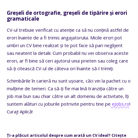
Greșeli de ortografie, greșeli de tipărire și erori
gramaticale
CV-ul trebuie verificat cu atenție ca să nu conțină astfel de
erori înainte de a fi trimis angajatorului. Micile erori pot
umbri un CV bine realizat și te pot face să pari neglijent
sau neatent la detalii. Cum probabil nu vei observa aceste
erori, ar fi bine să ceri ajutorul unui prieten sau coleg care
să-ți citească CV-ul de câteva ori înainte să-l trimiți.
Schimbările în carieră nu sunt ușoare, căci vin la pachet cu o
mulțime de temeri. Ca să-ți fie mai lină tranziția către un
job mai bun sau chiar către un alt domeniu de activitate, îți
suntem alături cu joburile potrivite pentru tine pe
eJobs.ro
!
Curaj! Aplică!
Ți-a plăcut articolul despre cum arată un CV ideal? Citește