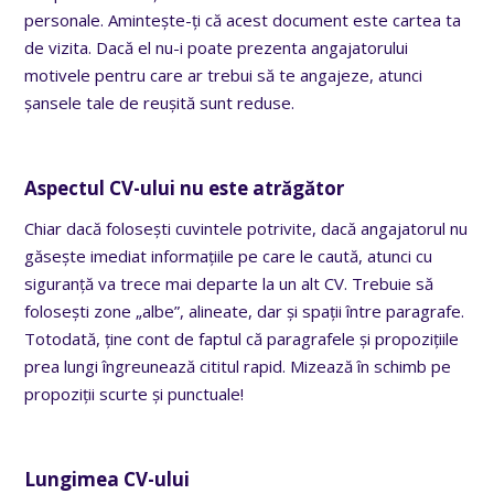
personale. Amintește-ți că acest document este cartea ta
de vizita. Dacă el nu-i poate prezenta angajatorului
motivele pentru care ar trebui să te angajeze, atunci
șansele tale de reușită sunt reduse.
Aspectul CV-ului nu este atrăgător
Chiar dacă folosești cuvintele potrivite, dacă angajatorul nu
găsește imediat informațiile pe care le caută, atunci cu
siguranță va trece mai departe la un alt CV. Trebuie să
folosești zone „albe”, alineate, dar și spații între paragrafe.
Totodată, ține cont de faptul că paragrafele și propozițiile
prea lungi îngreunează cititul rapid. Mizează în schimb pe
propoziții scurte și punctuale!
Lungimea CV-ului