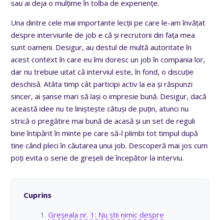
sau ai deja o mulțime în tolba de experiențe.
Una dintre cele mai importante lecții pe care le-am învățat
despre interviurile de job e că și recrutorii din fața mea
sunt oameni. Desigur, au destul de multă autoritate în
acest context în care eu îmi doresc un job în compania lor,
dar nu trebuie uitat că interviul este, în fond, o discuție
deschisă. Atâta timp cât participi activ la ea și răspunzi
sincer, ai șanse mari să lași o impresie bună. Desigur, dacă
această idee nu te liniștește câtuși de puțin, atunci nu
strică o pregătire mai bună de acasă și un set de reguli
bine întipărit în minte pe care să-l plimbi tot timpul după
tine când pleci în căutarea unui job. Descoperă mai jos cum
poți evita o serie de greșeli de începător la interviu.
Cuprins
Greșeala nr. 1: Nu știi nimic despre