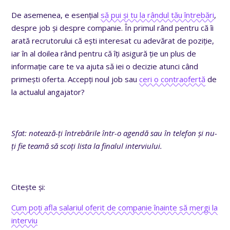
De asemenea, e esențial
să pui și tu la rândul tău întrebări
,
despre job și despre companie. În primul rând pentru că îi
arată recrutorului că ești interesat cu adevărat de poziție,
iar în al doilea rând pentru că îți asigură ție un plus de
informație care te va ajuta să iei o decizie atunci când
primești oferta. Accepți noul job sau
ceri o contraofertă
de
la actualul angajator?
Sfat: notează-ți întrebările într-o agendă sau în telefon și nu-
ți fie teamă să scoți lista la finalul interviului.
Citește și:
Cum poți afla salariul oferit de companie înainte să mergi la
interviu