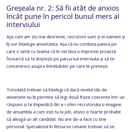
Greșeala nr. 2: Să fii atât de anxios
încât pune în pericol bunul mers al
interviului
Așa cum am zis mai devreme, recrutorii sunt și ei oameni și
îți vor înțelege anxietatea. Așa că nu combina panica pe
care o simți cu teama că le vei lăsa o impresie proastă.
Încearcă să te liniștești pe parcursul interviului și să te
concentrezi asupra întrebărilor pe care le primești.
Totodată trebuie să înțelegi că dacă nivelul tău de
anxietate nu îți permite să legi două fraze coerente într-un
răspuns și te împiedică din a-i oferi recrutorului o imagine
de ansamblu a cum ești tu la job, atunci e foarte probabil
să aleagă un alt candidat. Nu are de-a face cu tine
personal. Specialistul în Resurse Umane trebuie să se