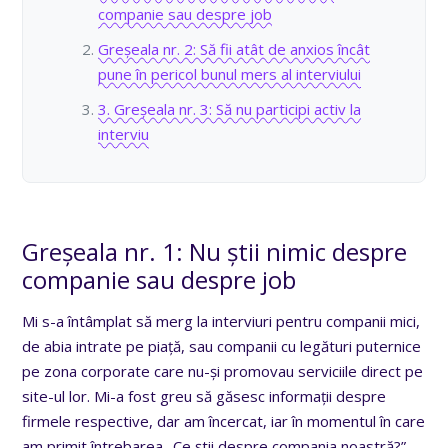
companie sau despre job
Greșeala nr. 2: Să fii atât de anxios încât
pune în pericol bunul mers al interviului
3. Greșeala nr. 3: Să nu participi activ la
interviu
Greșeala nr. 1: Nu știi nimic despre
companie sau despre job
Mi s-a întâmplat să merg la interviuri pentru companii mici,
de abia intrate pe piață, sau companii cu legături puternice
pe zona corporate care nu-și promovau serviciile direct pe
site-ul lor. Mi-a fost greu să găsesc informații despre
firmele respective, dar am încercat, iar în momentul în care
am primit întrebarea „Ce știi despre compania noastră?”