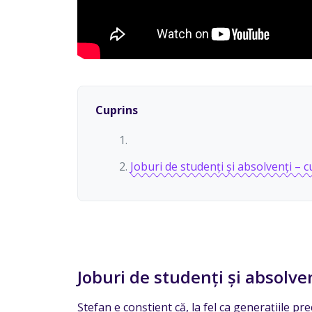
Cuprins
Joburi de studenți și absolvenți – c
Joburi de studenți și absolven
Ștefan e conștient că, la fel ca generațiile pre