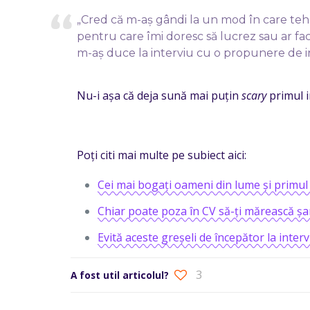
„Cred că m-aș gândi la un mod în care te
pentru care îmi doresc să lucrez sau ar fac
m-aș duce la interviu cu o propunere de in
Nu-i așa că deja sună mai puțin
scary
primul i
Poți citi mai multe pe subiect aici:
Cei mai bogați oameni din lume și primul 
Chiar poate poza în CV să-ți mărească șa
Evită aceste greșeli de începător la interv
3
A fost util articolul?