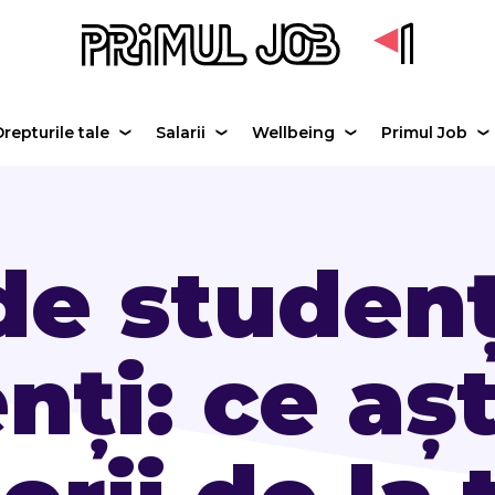
repturile tale
Salarii
Wellbeing
Primul Job
de studenț
nți: ce aș