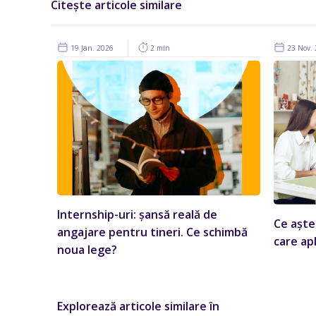
Citește articole similare
19 Jan. 2026
2 min
23 Nov. 
Internship-uri: șansă reală de
Ce aște
angajare pentru tineri. Ce schimbă
care apl
noua lege?
Explorează articole similare în