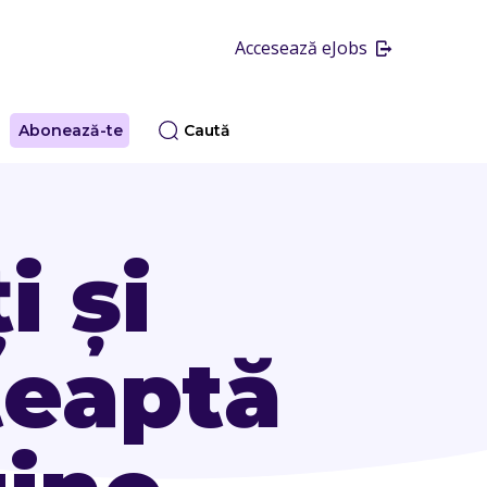
Accesează eJobs
Abonează-te
Caută
i și
teaptă