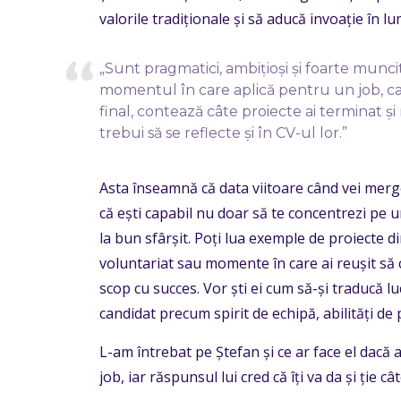
valorile tradiționale și să aducă invoație în l
„Sunt pragmatici, ambițioși și foarte muncit
momentul în care aplică pentru un job, cand
final, contează câte proiecte ai terminat și
trebui să se reflecte și în CV-ul lor.”
Asta înseamnă că data viitoare când vei merge 
că ești capabil nu doar să te concentrezi pe u
la bun sfârșit. Poți lua exemple de proiecte di
voluntariat sau momente în care ai reușit să
scop cu succes. Vor ști ei cum să-și traducă l
candidat precum spirit de echipă, abilități d
L-am întrebat pe Ștefan și ce ar face el dacă 
job, iar răspunsul lui cred că îți va da și ție cât