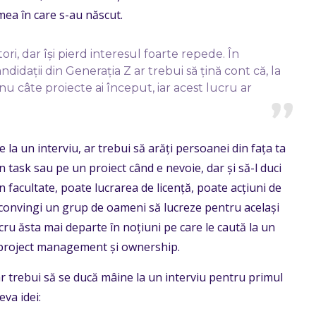
umea în care s-au născut.
ori, dar își pierd interesul foarte repede. În
idații din Generația Z ar trebui să țină cont că, la
 nu câte proiecte ai început, iar acest lucru ar
la un interviu, ar trebui să arăți persoanei din fața ta
n task sau pe un proiect când e nevoie, dar și să-l duci
n facultate, poate lucrarea de licență, poate acțiuni de
 convingi un grup de oameni să lucreze pentru același
ucru ăsta mai departe în noțiuni pe care le caută la un
e project management și ownership.
ar trebui să se ducă mâine la un interviu pentru primul
eva idei: