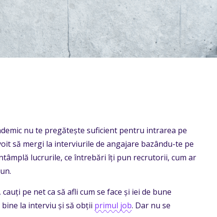
 academic nu te pregătește suficient pentru intrarea pe
evoit să mergi la interviurile de angajare bazându-te pe
ntâmplă lucrurile, ce întrebări îți pun recrutorii, cum ar
bun.
, cauți pe net ca să afli cum se face și iei de bune
bine la interviu și să obții
primul job
. Dar nu se