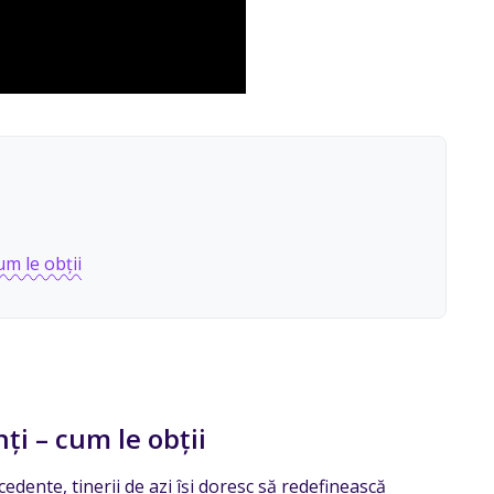
um le obții
ți – cum le obții
cedente, tinerii de azi își doresc să redefinească