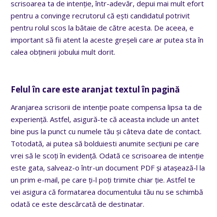
scrisoarea ta de intenție, într-adevăr, depui mai mult efort
pentru a convinge recrutorul că ești candidatul potrivit
pentru rolul scos la bătaie de către acesta. De aceea, e
important să fii atent la aceste greșeli care ar putea sta în
calea obținerii jobului mult dorit.
Felul în care este aranjat textul în pagină
Aranjarea scrisorii de intenție poate compensa lipsa ta de
experiență. Astfel, asigură-te că aceasta include un antet
bine pus la punct cu numele tău și câteva date de contact.
Totodată, ai putea să bolduiesti anumite secțiuni pe care
vrei să le scoți în evidență. Odată ce scrisoarea de intenție
este gata, salveaz-o într-un document PDF și atașează-l la
un prim e-mail, pe care ți-l poți trimite chiar ție. Astfel te
vei asigura că formatarea documentului tău nu se schimbă
odată ce este descărcată de destinatar.