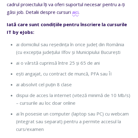
cadrul proiectului îți va oferi suportul necesar pentru a-ți
găsi job. Detalii despre cursuri
aici
.
Iată care sunt condițiile pentru înscriere la cursurile
IT by eJobs:
ai domiciliul sau reședința în orice județ din România
(cu excepția județului Ilfov și Municipiului București
ai o vârstă cuprinsă între 25 și 65 de ani
ești angajat, cu contract de muncă, PFA sau ÎI
ai absolvit cel puțin 8 clase
dispui de acces la internet (viteză minimă de 10 Mb/s)
– cursurile au loc doar online
ai în posesie un computer (laptop sau PC) cu webcam
(integrat sau separat) pentru a permite accesul la
curs/examen