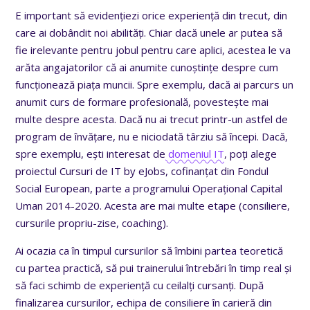
E important să evidențiezi orice experiență din trecut, din
care ai dobândit noi abilități. Chiar dacă unele ar putea să
fie irelevante pentru jobul pentru care aplici, acestea le va
arăta angajatorilor că ai anumite cunoștințe despre cum
funcționează piața muncii. Spre exemplu, dacă ai parcurs un
anumit curs de formare profesională, povestește mai
multe despre acesta. Dacă nu ai trecut printr-un astfel de
program de învățare, nu e niciodată târziu să începi. Dacă,
spre exemplu, ești interesat de
domeniul IT
, poți alege
proiectul Cursuri de IT by eJobs, cofinanțat din Fondul
Social European, parte a programului Operațional Capital
Uman 2014-2020. Acesta are mai multe etape (consiliere,
cursurile propriu-zise, coaching).
Ai ocazia ca în timpul cursurilor să îmbini partea teoretică
cu partea practică, să pui trainerului întrebări în timp real și
să faci schimb de experiență cu ceilalți cursanți. După
finalizarea cursurilor, echipa de consiliere în carieră din