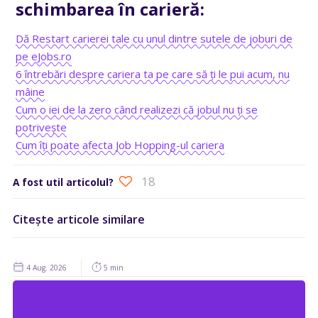
schimbarea în carieră:
Dă Restart carierei tale cu unul dintre sutele de joburi de
pe eJobs.ro
6 întrebări despre cariera ta pe care să ți le pui acum, nu
mâine
Cum o iei de la zero când realizezi că jobul nu ți se
potrivește
Cum îți poate afecta Job Hopping-ul cariera
18
A fost util articolul?
Citește articole similare
4 Aug. 2026
5 min