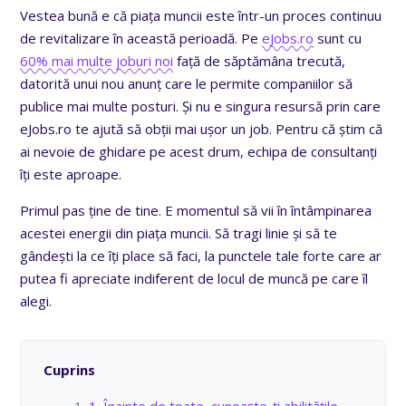
Vestea bună e că piața muncii este într-un proces continuu
de revitalizare în această perioadă. Pe
eJobs.ro
sunt cu
60% mai multe joburi noi
față de săptămâna trecută,
datorită unui nou anunț care le permite companiilor să
publice mai multe posturi. Și nu e singura resursă prin care
eJobs.ro te ajută să obții mai ușor un job. Pentru că știm că
ai nevoie de ghidare pe acest drum, echipa de consultanți
îți este aproape.
Primul pas ține de tine. E momentul să vii în întâmpinarea
acestei energii din piața muncii. Să tragi linie și să te
gândești la ce îți place să faci, la punctele tale forte care ar
putea fi apreciate indiferent de locul de muncă pe care îl
alegi.
Cuprins
1. Înainte de toate, cunoaște-ți abilitățile