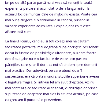
iar pe de altă parte parcă nu ai vrea să renunți la toată
experiența pe care ai acumulat-o de-a lungul anilor la
actualul loc de muncă? Cale de mijloc nu există. Poate cea
mai bună alegere e o schimbare în carieră, punând în
valoare experiența acumulată. Echipa eJobs.ro îți este
alături! Iată cum!
La finalul liceului, când eu și toți colegii mei ne căutam
facultatea potrivită, mai degrabă după dorințele personale
decât în funcție de posibilitățile ulterioare, auzeam foarte
des fraza „dar nu e o facultate de viitor” din partea
părinților, care și-ar fi dorit ca noi să tindem spre domenii
mai practice. Dar adevărul, pe care atunci doar îl
suspectam, era că piața muncii și studiile superioare aveau
o legătură fragilă. Și, într-un fel am avut dreptate. Azi nu
mai contează ce facultate ai absolvit, ci abilitățile deprinse
și puterea de adaptare mai ales în situația actuală, pe care
cu greu am fi putut să o prevedem.