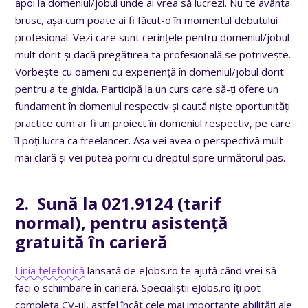
apoi la domeniul/jobul unde ai vrea să lucrezi. Nu te avânta
brusc, așa cum poate ai fi făcut-o în momentul debutului
profesional. Vezi care sunt cerințele pentru domeniul/jobul
mult dorit și dacă pregătirea ta profesională se potrivește.
Vorbește cu oameni cu experiență în domeniul/jobul dorit
pentru a te ghida. Participă la un curs care să-ți ofere un
fundament în domeniul respectiv și caută niște oportunități
practice cum ar fi un proiect în domeniul respectiv, pe care
îl poți lucra ca freelancer. Așa vei avea o perspectivă mult
mai clară și vei putea porni cu dreptul spre următorul pas.
2. Sună la 021.9124 (tarif
normal), pentru asistență
gratuită în carieră
Linia telefonică
lansată de eJobs.ro te ajută când vrei să
faci o schimbare în carieră. Specialiștii eJobs.ro îți pot
completa CV-ul, astfel încât cele mai importante abilități ale