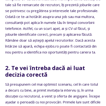
tale să fie remarcate de recrutori, îți prezintă joburile care
se potrivesc cu pregătirea și interesele tale profesionale.
Odată ce te-ai hotărât asupra unui job sau mai multora,
consultanții pot aplica în numele tău în timpul convorbirii
telefonice. Astfel, cu un scurt apel, ai și CV-ul făcut, și
joburile identificate corect, precum și aplicarea făcută.
Rămâne doar să aștepți apelul recrutorilor. Dacă acesta
întârzie să apară, echipa eJobs.ro poate fi contactată din
nou pentru a identifica noi oportunități pentru cariera ta.
2. Te vei întreba dacă ai luat
decizia corectă
Să presupunem cel mai optimist scenariu, cel în care totul
a decurs cu bine, ai primit invitația la interviu și, în urma
discuției cu recrutorul, a venit și oferta de angajare. Începe
așadar o perioadă cu noi provocări. Primele luni sunt dificile