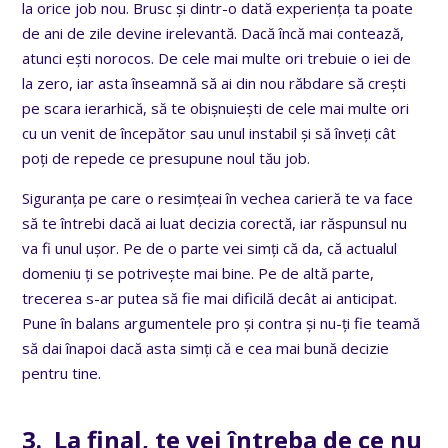
la orice job nou. Brusc și dintr-o dată experiența ta poate
de ani de zile devine irelevantă. Dacă încă mai contează,
atunci ești norocos. De cele mai multe ori trebuie o iei de
la zero, iar asta înseamnă să ai din nou răbdare să crești
pe scara ierarhică, să te obișnuiești de cele mai multe ori
cu un venit de începător sau unul instabil și să înveți cât
poți de repede ce presupune noul tău job.
Siguranța pe care o resimțeai în vechea carieră te va face
să te întrebi dacă ai luat decizia corectă, iar răspunsul nu
va fi unul ușor. Pe de o parte vei simți că da, că actualul
domeniu ți se potrivește mai bine. Pe de altă parte,
trecerea s-ar putea să fie mai dificilă decât ai anticipat.
Pune în balans argumentele pro și contra și nu-ți fie teamă
să dai înapoi dacă asta simți că e cea mai bună decizie
pentru tine.
3. La final, te vei întreba de ce nu