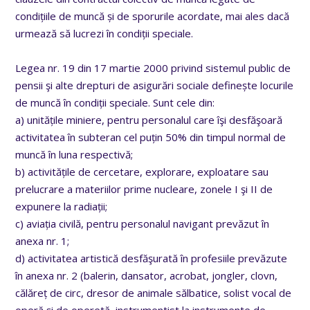
condițiile de muncă și de sporurile acordate, mai ales dacă
urmează să lucrezi în condiții speciale.
Legea nr. 19 din 17 martie 2000 privind sistemul public de
pensii şi alte drepturi de asigurări sociale definește locurile
de muncă în condiții speciale. Sunt cele din:
a) unitățile miniere, pentru personalul care îşi desfăşoară
activitatea în subteran cel puțin 50% din timpul normal de
muncă în luna respectivă;
b) activitățile de cercetare, explorare, exploatare sau
prelucrare a materiilor prime nucleare, zonele I şi II de
expunere la radiații;
c) aviația civilă, pentru personalul navigant prevăzut în
anexa nr. 1;
d) activitatea artistică desfăşurată în profesiile prevăzute
în anexa nr. 2 (balerin, dansator, acrobat, jongler, clovn,
călăreț de circ, dresor de animale sălbatice, solist vocal de
operă şi de operetă, instrumentist la instrumente de