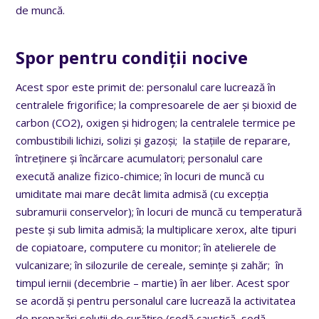
de muncă.
Spor pentru condiții nocive
Acest spor este primit de: personalul care lucrează în
centralele frigorifice; la compresoarele de aer și bioxid de
carbon (CO2), oxigen și hidrogen; la centralele termice pe
combustibili lichizi, solizi și gazoși; la stațiile de reparare,
întreținere și încărcare acumulatori; personalul care
execută analize fizico-chimice; în locuri de muncă cu
umiditate mai mare decât limita admisă (cu excepția
subramurii conservelor); în locuri de muncă cu temperatură
peste și sub limita admisă; la multiplicare xerox, alte tipuri
de copiatoare, computere cu monitor; în atelierele de
vulcanizare; în silozurile de cereale, semințe și zahăr; în
timpul iernii (decembrie – martie) în aer liber. Acest spor
se acordă și pentru personalul care lucrează la activitatea
de preparări soluții de curățire (sodă caustică, sodă