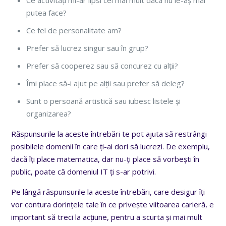
putea face?
Ce fel de personalitate am?
Prefer să lucrez singur sau în grup?
Prefer să cooperez sau să concurez cu alții?
Îmi place să-i ajut pe alții sau prefer să deleg?
Sunt o persoană artistică sau iubesc listele și
organizarea?
Răspunsurile la aceste întrebări te pot ajuta să restrângi
posibilele domenii în care ți-ai dori să lucrezi. De exemplu,
dacă îți place matematica, dar nu-ți place să vorbești în
public, poate că domeniul IT ți s-ar potrivi.
Pe lângă răspunsurile la aceste întrebări, care desigur îți
vor contura dorințele tale în ce privește viitoarea carieră, e
important să treci la acțiune, pentru a scurta și mai mult