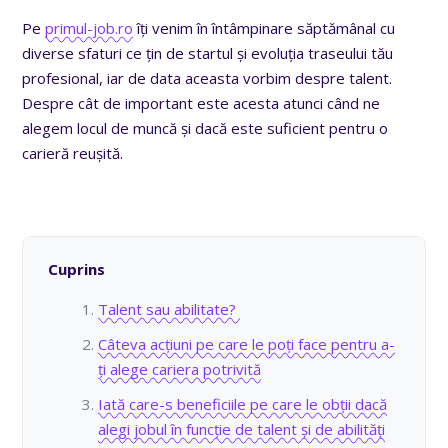
Pe
primul-job.ro
îți venim în întâmpinare săptămânal cu
diverse sfaturi ce țin de startul și evoluția traseului tău
profesional, iar de data aceasta vorbim despre talent.
Despre cât de important este acesta atunci când ne
alegem locul de muncă și dacă este suficient pentru o
carieră reușită.
Cuprins
Talent sau abilitate?
Câteva acțiuni pe care le poți face pentru a-
ți alege cariera potrivită
Iată care-s beneficiile pe care le obții dacă
alegi jobul în funcție de talent și de abilități