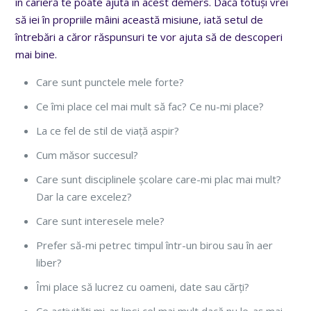
în carieră te poate ajuta în acest demers. Dacă totuși vrei
să iei în propriile mâini această misiune, iată setul de
întrebări a căror răspunsuri te vor ajuta să de descoperi
mai bine.
Care sunt punctele mele forte?
Ce îmi place cel mai mult să fac? Ce nu-mi place?
La ce fel de stil de viață aspir?
Cum măsor succesul?
Care sunt disciplinele școlare care-mi plac mai mult?
Dar la care excelez?
Care sunt interesele mele?
Prefer să-mi petrec timpul într-un birou sau în aer
liber?
Îmi place să lucrez cu oameni, date sau cărți?
Ce activități mi-ar lipsi cel mai mult dacă nu le-aș mai