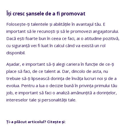
Îți cresc șansele de a fi promovat
Folosește-ți talentele și abilitățile în avantajul tău. E
important să le recunoști și să le promovezi angajatorului.
Dacă ești foarte bun în ceea ce faci, ai o atitudine pozitivă,
cu siguranță vei fi luat în calcul când va există un rol
disponibil.
Așadar, e important să-ți alegi cariera în funcție de ce-ți
place să faci, de ce talent ai. Dar, dincolo de asta, nu
trebuie să-ți lipsească dorința de învăța lucruri noi și de a
evolua. Pentru a lua o decizie bună în privința primului tău
job, e important să faci o analiză amănunțită a dorințelor,
intereselor tale și personalității tale.
Ți-a plăcut articolul? Citește și: