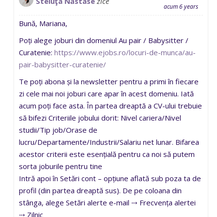
Steluţa Năstase
zice
acum 6 years
Bună, Mariana,
Poți alege joburi din domeniul Au pair / Babysitter /
Curatenie:
https://www.ejobs.ro/locuri-de-munca/au-
pair-babysitter-curatenie/
Te poți abona și la newsletter pentru a primi în fiecare
zi cele mai noi joburi care apar în acest domeniu. Iată
acum poți face asta. În partea dreaptă a CV-ului trebuie
să bifezi Criteriile jobului dorit: Nivel cariera/Nivel
studii/Tip job/Orase de
lucru/Departamente/Industrii/Salariu net lunar. Bifarea
acestor criterii este esențială pentru ca noi să putem
sorta joburile pentru tine
Intră apoi în Setări cont – opțiune aflată sub poza ta de
profil (din partea dreaptă sus). De pe coloana din
stânga, alege Setări alerte e-mail ⤏ Frecvența alertei
⤏ Zilnic