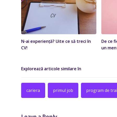
N-ai experiență? Uite ce să treci în
De ce f
CV!
un men
Explorează articole similare în
cariera
primul job
program de tra
Leave a Reply