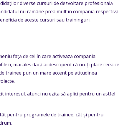
didaților diverse cursuri de dezvoltare profesională
candidatul nu rămâne prea mult în compania respectivă.
eneficia de aceste cursuri sau traininguri.
omeniu față de cel în care activează compania
ilezi, mai ales dacă ai descoperit că nu-ți place ceea ce
de trainee pun un mare accent pe atitudinea
roiecte.
t interesul, atunci nu ezita să aplici pentru un astfel
atât pentru programele de trainee, cât și pentru
 drum.