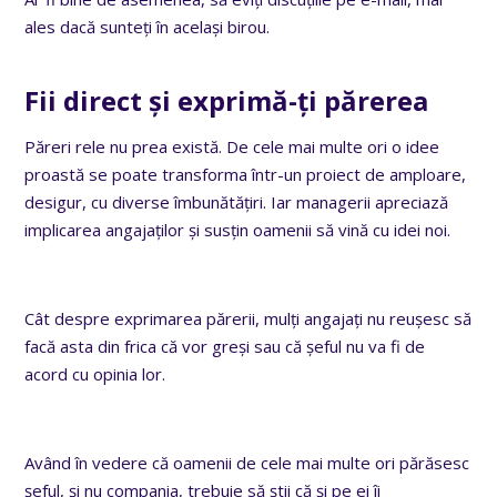
ales dacă sunteți în același birou.
Fii direct și exprimă-ți părerea
Păreri rele nu prea există. De cele mai multe ori o idee
proastă se poate transforma într-un proiect de amploare,
desigur, cu diverse îmbunătățiri. Iar managerii apreciază
implicarea angajaților și susțin oamenii să vină cu idei noi.
Cât despre exprimarea părerii, mulți angajați nu reușesc să
facă asta din frica că vor greși sau că șeful nu va fi de
acord cu opinia lor.
Având în vedere că oamenii de cele mai multe ori părăsesc
șeful, și nu compania, trebuie să știi că și pe ei îi