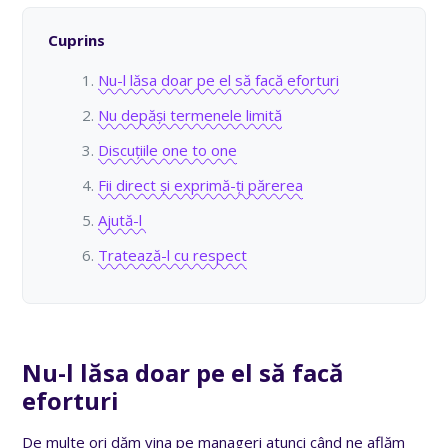
Cuprins
Nu-l lăsa doar pe el să facă eforturi
Nu depăși termenele limită
Discuțiile one to one
Fii direct și exprimă-ți părerea
Ajută-l
Tratează-l cu respect
Nu-l lăsa doar pe el să facă
eforturi
De multe ori dăm vina pe manageri atunci când ne aflăm