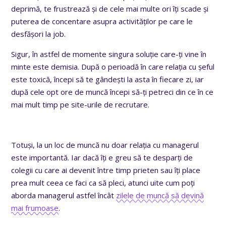
deprimă, te frustrează și de cele mai multe ori îți scade și
puterea de concentare asupra activităților pe care le
desfășori la job.
Sigur, în astfel de momente singura soluție care-ți vine în
minte este demisia. După o perioadă în care relația cu șeful
este toxică, începi să te gândești la asta în fiecare zi, iar
după cele opt ore de muncă începi să-ți petreci din ce în ce
mai mult timp pe site-urile de recrutare.
Totuși, la un loc de muncă nu doar relația cu managerul
este importantă. Iar dacă îți e greu să te desparți de
colegii cu care ai devenit între timp prieten sau îți place
prea mult ceea ce faci ca să pleci, atunci uite cum poți
aborda managerul astfel încât
zilele de muncă să devină
mai frumoase
.