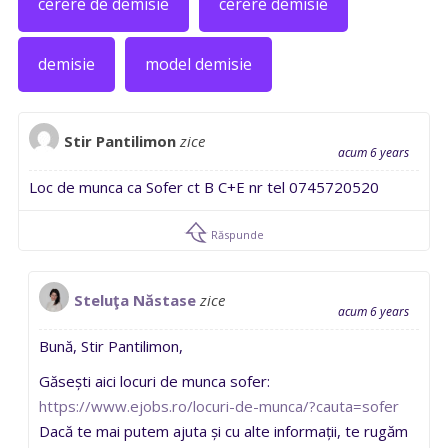
cerere de demisie
cerere demisie
demisie
model demisie
Stir Pantilimon
zice
acum 6 years
Loc de munca ca Sofer ct B C+E nr tel 0745720520
Răspunde
Steluţa Năstase
zice
acum 6 years
Bună, Stir Pantilimon,
Găsești aici locuri de munca sofer:
https://www.ejobs.ro/locuri-de-munca/?cauta=sofer
Dacă te mai putem ajuta și cu alte informații, te rugăm