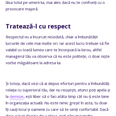
lăsa totul pe umerii lui, mai ales dacă nu te confrunți cu o
provocare majoră.
Tratează-l cu respect
Respectul nu a încurcat niciodată, chiar a îmbunătățit
lucrurile de cele mai multe ori. Iar acest lucru trebuie să fie
valabil cu toată lumea care te înconjoară la birou, altfel
managerul tău va observa că nu este politețe, ci doar niște
vorbe măgulitoare la adresa lui.
Și totuși, dacă vezi că ai depus eforturi pentru a îmbunătăți
relația cu superiorul tău, dar nu reușești, atunci poți apela și
la
demisie
, ești liber să o faci atâta timp cât nu-ți este bine
în organizația actuală. Nu este nimic greșit în asta, tu doar
îți cauți locul și oamenii cu care să te simți confortabil. Dacă
deja ai luat decizia de a pleca, poți găsi mai multe