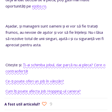
oportunități pe
eJobs.ro
.
Așadar, și managerii sunt oameni și ei vor să fie tratați
frumos, au nevoie de ajutor și vor să fie înțeleși. Nu-i lăsa
să rezolve totul de unii singuri, ajută-i și cu siguranță vei fi
apreciat pentru asta.
Citește și:
Ți-ai schimba jobul, dar parcă nu ai pleca? Cere o
contraofertă!
Ce-ți poate oferi un job în vânzări?
Cum îți poate afecta Job Hopping-ul cariera?
9
A fost util articolul?