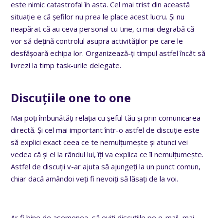
este nimic catastrofal în asta. Cel mai trist din această
situație e că șefilor nu prea le place acest lucru. Și nu
neapărat că au ceva personal cu tine, ci mai degrabă că
vor să dețină controlul asupra activităților pe care le
desfășoară echipa lor. Organizează-ți timpul astfel încât să
livrezi la timp task-urile delegate.
Discuțiile one to one
Mai poți îmbunătăți relația cu șeful tău și prin comunicarea
directă. Și cel mai important într-o astfel de discuție este
să explici exact ceea ce te nemulțumește și atunci vei
vedea că și el la rândul lui, îți va explica ce îl nemulțumește.
Astfel de discuții v-ar ajuta să ajungeți la un punct comun,
chiar dacă amândoi veți fi nevoiți să lăsați de la voi.
Ar fi bine de asemenea, să eviți discuțiile pe e-mail, mai