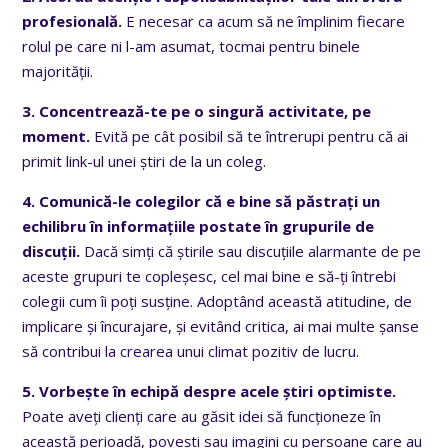
profesională.
E necesar ca acum să ne împlinim fiecare
rolul pe care ni l-am asumat, tocmai pentru binele
majorității.
3. Concentrează-te pe o singură activitate, pe
moment.
Evită pe cât posibil să te întrerupi pentru că ai
primit link-ul unei știri de la un coleg.
4. Comunică-le colegilor că e bine să păstrați un
echilibru în informațiile postate în grupurile de
discuții.
Dacă simți că știrile sau discuțiile alarmante de pe
aceste grupuri te copleșesc, cel mai bine e să-ți întrebi
colegii cum îi poți susține. Adoptând această atitudine, de
implicare și încurajare, și evitând critica, ai mai multe șanse
să contribui la crearea unui climat pozitiv de lucru.
5. Vorbește în echipă despre acele știri optimiste.
Poate aveți clienți care au găsit idei să funcționeze în
această perioadă, povești sau imagini cu persoane care au