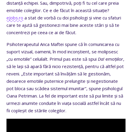
distanță echipei. Sau, dimpotrivă, poți fi tu cel care preia
emotiile colegilor. Ce e de făcut în această situație?
eJobs.ro
a stat de vorbă cu doi psihologi și vine cu sfaturi
care te ajută să gestionezi mai bine aceste stări și să te
concentrezi pe ceea ce ai de făcut.
Psihoterapeutul Anca Maftei spune că î
n comunicarea cu
suport vizual, oamenii, în mod inconștient, se molipsesc
„cu emotiile” celuilalt. Primul pas este să spui
Da!
emoțiilor,
să le lași să apară fără nicio rezistență, pentru că altfel pot
reveni.
„
Este important să învățăm să le gestionăm,
deoarece emotiile puternice prelungite și negestionate
pot bloca sau scădea sistemul imunitar
”
, spune psihologul
Oana Petriman.
La fel de important este să pui limite și să
urmezi anumite conduite în viața socială astfel încât să nu
fii copleșit de stările colegilor.