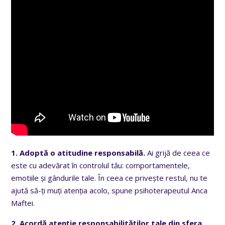
1. Adoptă o atitudine responsabilă.
Ai grijă de ceea ce
este cu adevărat în controlul tău: comportamentele,
emotiile și gândurile tale. În ceea ce privește restul, nu te
ajută să-ți muți atenția acolo, spune psihoterapeutul Anca
Maftei.
2. Acordă atenție responsabilităților tale din sfera