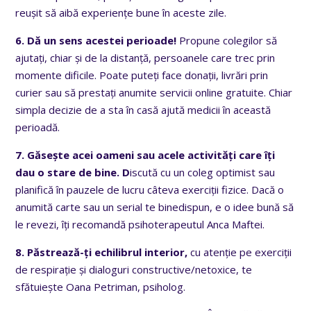
reușit să aibă experiențe bune în aceste zile.
6. Dă un sens acestei perioade!
Propune colegilor să
ajutați, chiar și de la distanță, persoanele care trec prin
momente dificile. Poate puteți face donații, livrări prin
curier sau să prestați anumite servicii online gratuite. Chiar
simpla decizie de a sta în casă ajută medicii în această
perioadă.
7. Găsește acei oameni sau acele activități care îți
dau o stare de bine. D
iscută cu un coleg optimist sau
planifică în pauzele de lucru câteva exerciții fizice. Dacă o
anumită carte sau un serial te binedispun, e o idee bună să
le revezi, îți recomandă psihoterapeutul Anca Maftei.
8. Păstrează-ți echilibrul interior,
cu atenție pe exerciții
de respirație și dialoguri constructive/netoxice, te
sfătuiește Oana Petriman, psiholog.