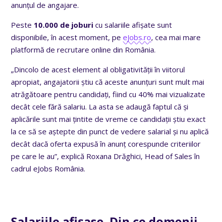
anunțul de angajare.
Peste
10.000 de joburi
cu salariile afișate sunt
disponibile, în acest moment, pe
eJobs.ro
, cea mai mare
platformă de recrutare online din România.
„Dincolo de acest element al obligativității în viitorul
apropiat, angajatorii știu că aceste anunțuri sunt mult mai
atrăgătoare pentru candidați, fiind cu 40% mai vizualizate
decât cele fără salariu. La asta se adaugă faptul că și
aplicările sunt mai țintite de vreme ce candidații știu exact
la ce să se aștepte din punct de vedere salarial și nu aplică
decât dacă oferta expusă în anunț corespunde criteriilor
pe care le au”, explică Roxana Drăghici, Head of Sales în
cadrul eJobs România.
Salariile afișase. Din ce domenii