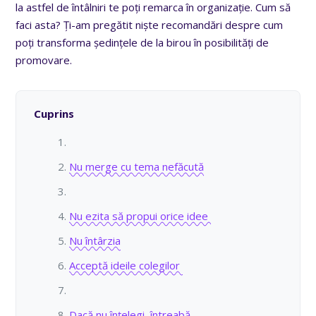
la astfel de întâlniri te poți remarca în organizație. Cum să
faci asta? Ți-am pregătit niște recomandări despre cum
poți transforma ședințele de la birou în posibilități de
promovare.
Cuprins
Nu merge cu tema nefăcută
Nu ezita să propui orice idee
Nu întârzia
Acceptă ideile colegilor
Dacă nu înțelegi, întreabă