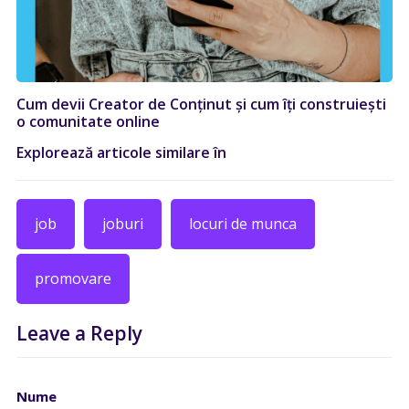
Cum devii Creator de Conținut și cum îți construiești
o comunitate online
Explorează articole similare în
job
joburi
locuri de munca
promovare
Leave a Reply
Nume