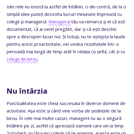
Idei rele nu există la astfel de întâlniri, ci din contră, de la o
simplă idee puteți dezvolta lucruri minunate împreună cu
colegii și managerul.
Managerul
tău va remarca și el că ești
documentat, că ai venit pregătit, dar și că ești deschis
spre a descoperi lucuri noi. Și totuși, nu te aștepta la laude
pentru acest proactivitate, vei vedea rezultatele într-o
perioadă mai lungă de timp atât în relația cu șeful, cât și cu
colegii de birou
.
Nu întârzia
Punctualitatea este cheia succesului în diverse domenii de
activitate. Așa este și când vine vorba de ședințele de la
birou. În cele mai multe cazuri, managerii nu au o singură
întâlnire pe zi, astfel că apreciază oamenii care vin la timp.
Totodată, nu lăsa nici colegii să te aștepte, acesta este un