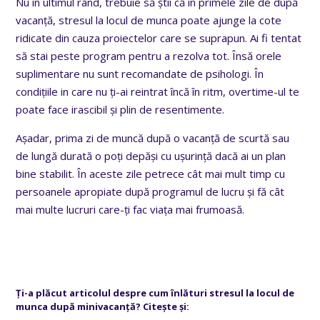
Nu în ultimul rând, trebuie să știi că în primele zile de după
vacanță
, stresul la locul de munca poate ajunge la cote
ridicate din cauza proiectelor care se suprapun. Ai fi tentat
să stai peste program pentru a rezolva tot. Însă orele
suplimentare nu sunt recomandate de psihologi. În
condițiile in care nu ți-ai reintrat încă în ritm, overtime-ul te
poate face irascibil și plin de resentimente.
Așadar, prima zi de muncă după o vacanță de scurtă sau
de lungă durată o poți depăși cu ușurință dacă ai un plan
bine stabilit. În aceste zile petrece cât mai mult timp cu
persoanele apropiate după programul de lucru și fă cât
mai multe lucruri care-ți fac viața mai frumoasă.
Ți-a plăcut articolul despre cum înlături stresul la locul de
munca după minivacanță? Citește și: