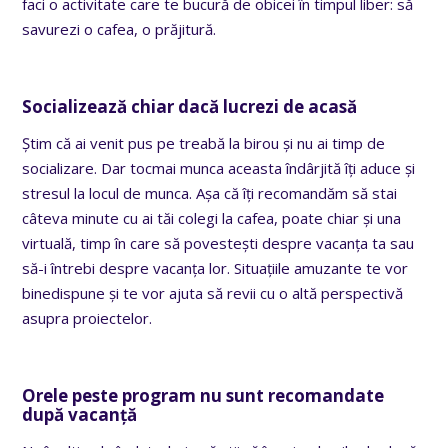
faci o activitate care te bucură de obicei în timpul liber: să
savurezi o cafea, o prăjitură.
Socializează chiar dacă lucrezi de acasă
Știm că ai venit pus pe treabă la birou și nu ai timp de
socializare. Dar tocmai munca aceasta îndârjită îți aduce și
stresul la
locul de munca
. Așa că îți recomandăm să stai
câteva minute cu ai tăi colegi la cafea, poate chiar și una
virtuală, timp în care să povestești despre vacanța ta sau
să-i întrebi despre vacanța lor. Situațiile amuzante te vor
binedispune și te vor ajuta să revii cu o altă perspectivă
asupra proiectelor.
Orele peste program nu sunt recomandate
după vacanță