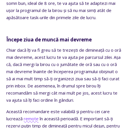
somn bun, ideal de 8 ore, te va ajuta să te adaptezi mai
ușor la programul de la birou și să nu mai simți atât de
apăsătoare task-urile din primele zile de lucru.
Începe ziua de muncă mai devreme
Chiar dacă îți va fi greu să te trezești de dimineață cu o oră
mai devreme, acest lucru te va ajuta pe parcursul zilei. Așa
că, dacă mergi la birou cu o jumătate de oră sau cu o oră
mai devreme înainte de începerea programului obișnuit o
să ai mai mult timp să-ți organizezi ziua sau să-ți faci curat
prin inbox. De asemenea, în drumul spre birou îți
recomandăm să mergi cât mai mult pe jos, acest lucru te
va ajuta să îți faci ordine în gânduri.
Această recomandare este valabilă și pentru cei care
lucrează
remote
în această perioadă. E important să-ți
rezervi puțin timp de dimineață pentru micul dejun, pentru