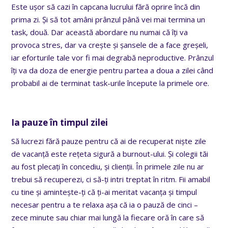
Este ușor să cazi în capcana lucrului fără oprire încă din
prima zi. Și să tot amâni prânzul până vei mai termina un
task, două. Dar această abordare nu numai că îți va
provoca stres, dar va crește și șansele de a face greșeli,
iar eforturile tale vor fi mai degrabă neproductive. Prânzul
îți va da doza de energie pentru partea a doua a zilei când
probabil ai de terminat task-urile începute la primele ore.
Ia pauze în timpul zilei
Să lucrezi fără pauze pentru că ai de recuperat niște zile
de vacanță este rețeta sigură a burnout-ului. Și colegii tăi
au fost plecați în concediu, și clienții. În primele zile nu ar
trebui să recuperezi, ci să-ți intri treptat în ritm. Fii amabil
cu tine și amintește-ți că ți-ai meritat vacanța și timpul
necesar pentru a te relaxa așa că ia o pauză de cinci –
zece minute sau chiar mai lungă la fiecare oră în care să