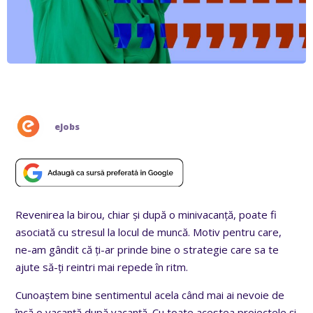
eJobs
Revenirea la birou, chiar și după o minivacanță, poate fi
asociată cu stresul la locul de muncă. Motiv pentru care,
ne-am gândit că ți-ar prinde bine o strategie care sa te
ajute să-ți reintri mai repede în ritm.
Cunoaștem bine sentimentul acela când mai ai nevoie de
încă o vacanță după vacanță. Cu toate acestea proiectele și