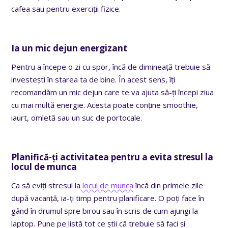
cafea sau pentru exerciții fizice.
Ia un mic dejun energizant
Pentru a începe o zi cu spor, încă de dimineață trebuie să
investești în starea ta de bine. În acest sens, îți
recomandăm un mic dejun care te va ajuta să-ți începi ziua
cu mai multă energie. Acesta poate conține smoothie,
iaurt, omletă sau un suc de portocale.
Planifică-ți activitatea pentru a evita stresul la
locul de munca
Ca să eviți stresul la
locul de munca
încă din primele zile
după vacanță, ia-ți timp pentru planificare. O poți face în
gând în drumul spre birou sau în scris de cum ajungi la
laptop. Pune pe listă tot ce știi că trebuie să faci și