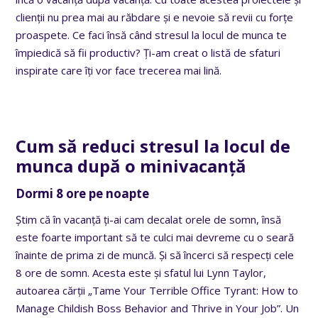
clienții nu prea mai au răbdare și e nevoie să revii cu forțe
proaspete. Ce faci însă când stresul la locul de munca te
împiedică să fii productiv? Ți-am creat o listă de sfaturi
inspirate care îți vor face trecerea mai lină.
Cum să reduci stresul la locul de
munca după o minivacanță
Dormi 8 ore pe noapte
Știm că în vacanță ți-ai cam decalat orele de somn, însă
este foarte important să te culci mai devreme cu o seară
înainte de prima zi de muncă. Și să încerci să respecți cele
8 ore de somn. Acesta este și sfatul lui Lynn Taylor,
autoarea cărții „Tame Your Terrible Office Tyrant: How to
Manage Childish Boss Behavior and Thrive in Your Job”. Un