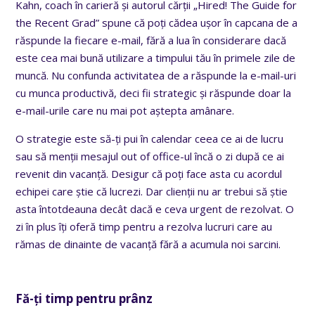
Kahn, coach în carieră și autorul cărții „Hired! The Guide for
the Recent Grad” spune că poți cădea ușor în capcana de a
răspunde la fiecare e-mail, fără a lua în considerare dacă
este cea mai bună utilizare a timpului tău în primele zile de
muncă. Nu confunda activitatea de a răspunde la e-mail-uri
cu munca productivă, deci fii strategic și răspunde doar la
e-mail-urile care nu mai pot aștepta amânare.
O strategie este să-ți pui în calendar ceea ce ai de lucru
sau să menții mesajul out of office-ul încă o zi după ce ai
revenit din vacanță. Desigur că poți face asta cu acordul
echipei care știe că lucrezi. Dar clienții nu ar trebui să știe
asta întotdeauna decât dacă e ceva urgent de rezolvat. O
zi în plus îți oferă timp pentru a rezolva lucruri care au
rămas de dinainte de vacanță fără a acumula noi sarcini.
Fă-ți timp pentru prânz